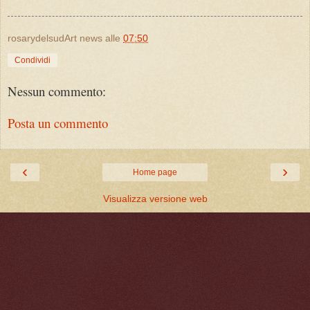
rosarydelsudArt news
alle
07:50
Condividi
Nessun commento:
Posta un commento
‹
›
Home page
Visualizza versione web