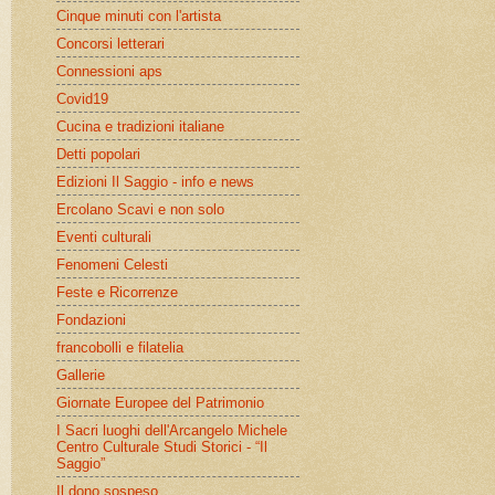
Cinque minuti con l'artista
Concorsi letterari
Connessioni aps
Covid19
Cucina e tradizioni italiane
Detti popolari
Edizioni Il Saggio - info e news
Ercolano Scavi e non solo
Eventi culturali
Fenomeni Celesti
Feste e Ricorrenze
Fondazioni
francobolli e filatelia
Gallerie
Giornate Europee del Patrimonio
I Sacri luoghi dell'Arcangelo Michele
Centro Culturale Studi Storici - “Il
Saggio”
Il dono sospeso