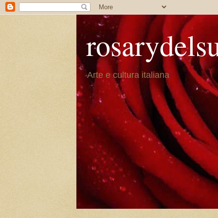
rosarydels
Arte e cultura italiana