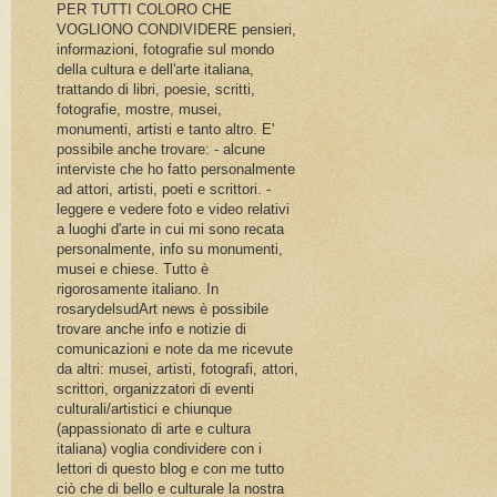
PER TUTTI COLORO CHE
VOGLIONO CONDIVIDERE pensieri,
informazioni, fotografie sul mondo
della cultura e dell'arte italiana,
trattando di libri, poesie, scritti,
fotografie, mostre, musei,
monumenti, artisti e tanto altro. E'
possibile anche trovare: - alcune
interviste che ho fatto personalmente
ad attori, artisti, poeti e scrittori. -
leggere e vedere foto e video relativi
a luoghi d'arte in cui mi sono recata
personalmente, info su monumenti,
musei e chiese. Tutto è
rigorosamente italiano. In
rosarydelsudArt news è possibile
trovare anche info e notizie di
comunicazioni e note da me ricevute
da altri: musei, artisti, fotografi, attori,
scrittori, organizzatori di eventi
culturali/artistici e chiunque
(appassionato di arte e cultura
italiana) voglia condividere con i
lettori di questo blog e con me tutto
ciò che di bello e culturale la nostra