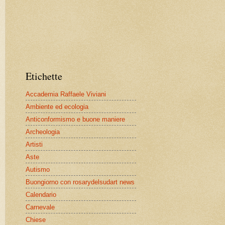
Etichette
Accademia Raffaele Viviani
Ambiente ed ecologia
Anticonformismo e buone maniere
Archeologia
Artisti
Aste
Autismo
Buongiorno con rosarydelsudart news
Calendario
Carnevale
Chiese