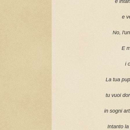
e intan
e v
No, l'u
E me
i 
La tua pupi
tu vuoi do
in sogni art
Intanto la