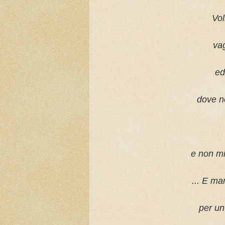
Vol
vag
ed
dove no
e non mi 
... E ma
per un