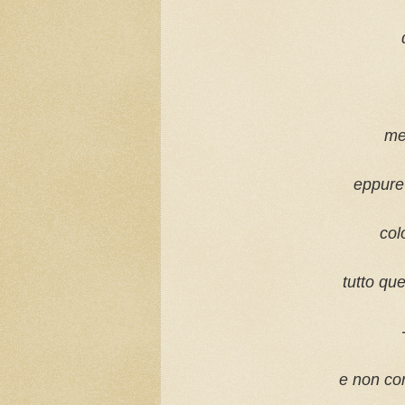
men
eppure 
col
tutto qu
e non corr