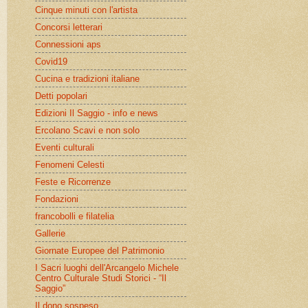
Cinque minuti con l'artista
Concorsi letterari
Connessioni aps
Covid19
Cucina e tradizioni italiane
Detti popolari
Edizioni Il Saggio - info e news
Ercolano Scavi e non solo
Eventi culturali
Fenomeni Celesti
Feste e Ricorrenze
Fondazioni
francobolli e filatelia
Gallerie
Giornate Europee del Patrimonio
I Sacri luoghi dell'Arcangelo Michele
Centro Culturale Studi Storici - “Il
Saggio”
Il dono sospeso