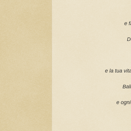
e f
D
e la tua vi
Bal
e ogni