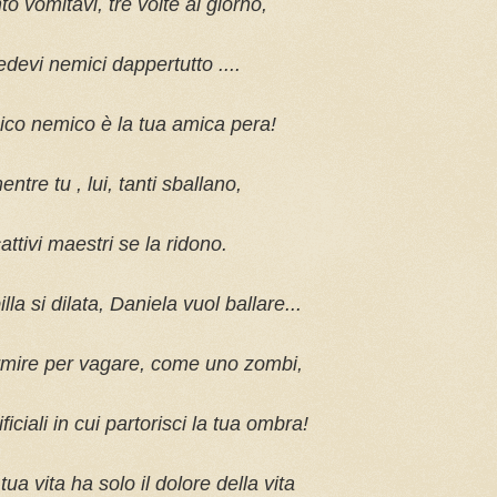
to vomitavi, tre volte al giorno,
edevi nemici dappertutto ....
nico nemico è la tua amica pera!
ntre tu , lui, tanti sballano,
cattivi maestri se la ridono.
lla si dilata, Daniela vuol ballare...
rmire per vagare, come uno zombi,
ificiali in cui partorisci la tua ombra!
 tua vita ha solo il dolore della vita