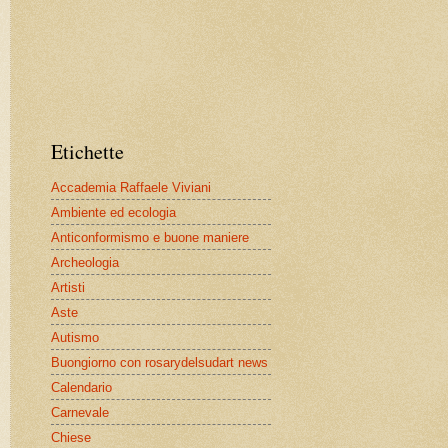
Etichette
Accademia Raffaele Viviani
Ambiente ed ecologia
Anticonformismo e buone maniere
Archeologia
Artisti
Aste
Autismo
Buongiorno con rosarydelsudart news
Calendario
Carnevale
Chiese