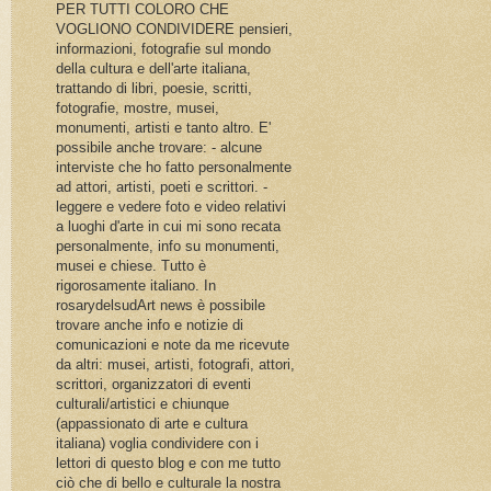
PER TUTTI COLORO CHE
VOGLIONO CONDIVIDERE pensieri,
informazioni, fotografie sul mondo
della cultura e dell'arte italiana,
trattando di libri, poesie, scritti,
fotografie, mostre, musei,
monumenti, artisti e tanto altro. E'
possibile anche trovare: - alcune
interviste che ho fatto personalmente
ad attori, artisti, poeti e scrittori. -
leggere e vedere foto e video relativi
a luoghi d'arte in cui mi sono recata
personalmente, info su monumenti,
musei e chiese. Tutto è
rigorosamente italiano. In
rosarydelsudArt news è possibile
trovare anche info e notizie di
comunicazioni e note da me ricevute
da altri: musei, artisti, fotografi, attori,
scrittori, organizzatori di eventi
culturali/artistici e chiunque
(appassionato di arte e cultura
italiana) voglia condividere con i
lettori di questo blog e con me tutto
ciò che di bello e culturale la nostra