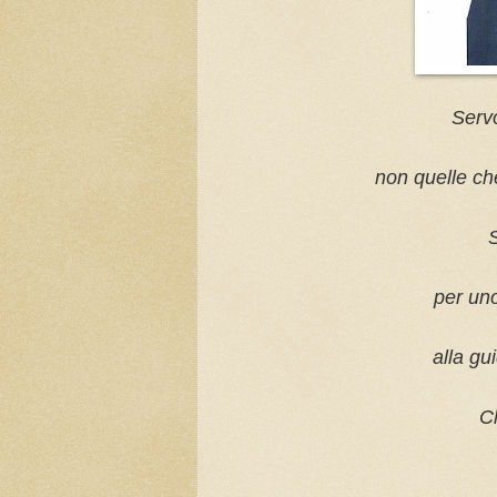
Servo
non quelle che
S
per uno
alla gu
Ch