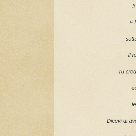
l
E i
sott
il 
Tu cred
e
l
Dicevi di av