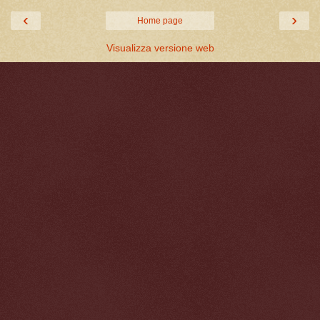
‹
›
Home page
Visualizza versione web