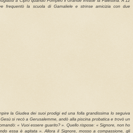
rifugiatisi a Cipro quando Pompeo il Grande invase la Palestina. A 12
 frequentò la scuola di Gamaliele e strinse amicizia con due
empire la Giudea dei suoi prodigi ed una folla grandissima lo seguiva
he Gesù si recò a Gerusalemme, andò alla piscina probatica e trovò un
omandò: « Vuoi essere guarito? ». Quello rispose: « Signore, non ho
do essa è agitata ». Allora il Signore, mosso a compassione, gli