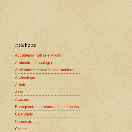
Etichette
Accademia Raffaele Viviani
Ambiente ed ecologia
Anticonformismo e buone maniere
Archeologia
Artisti
Aste
Autismo
Buongiorno con rosarydelsudart news
Calendario
Carnevale
Chiese