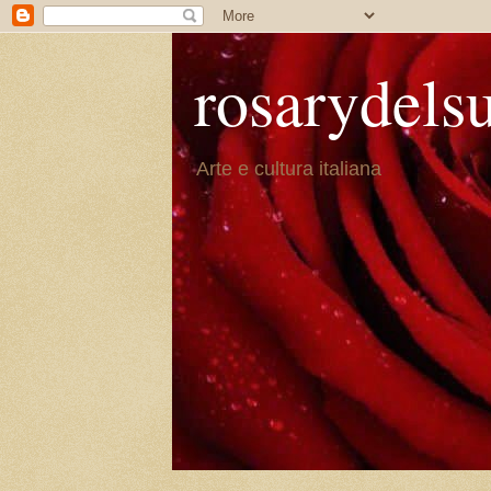
rosarydels
Arte e cultura italiana