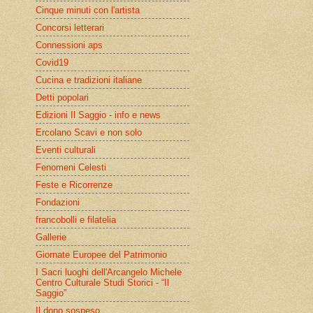
Cinque minuti con l'artista
Concorsi letterari
Connessioni aps
Covid19
Cucina e tradizioni italiane
Detti popolari
Edizioni Il Saggio - info e news
Ercolano Scavi e non solo
Eventi culturali
Fenomeni Celesti
Feste e Ricorrenze
Fondazioni
francobolli e filatelia
Gallerie
Giornate Europee del Patrimonio
I Sacri luoghi dell'Arcangelo Michele
Centro Culturale Studi Storici - “Il
Saggio”
Il dono sospeso