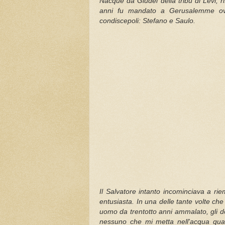
Nacque da Giudei della tribù di Levi, 
anni fu mandato a Gerusalemme ove
condiscepoli: Stefano e Saulo.
Il Salvatore intanto incominciava a ri
entusiasta. In una delle tante volte c
uomo da trentotto anni ammalato, gli d
nessuno che mi metta nell'acqua quan