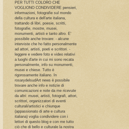
PER TUTTI COLORO CHE
VOGLIONO CONDIVIDERE pensieri,
informazioni, fotografie sul mondo
della cultura e dell'arte italiana,
trattando di libri, poesie, scritti,
fotografie, mostre, musei,
monumenti, artisti e tanto altro. E'
possibile anche trovare: - alcune
interviste che ho fatto personalmente
ad attori, artisti, poeti e scrittori. -
leggere e vedere foto e video relativi
a luoghi d'arte in cui mi sono recata
personalmente, info su monumenti,
musei e chiese. Tutto è
rigorosamente italiano. In
rosarydelsudArt news è possibile
trovare anche info e notizie di
comunicazioni e note da me ricevute
da altri: musei, artisti, fotografi, attori,
scrittori, organizzatori di eventi
culturali/artistici e chiunque
(appassionato di arte e cultura
italiana) voglia condividere con i
lettori di questo blog e con me tutto
ciò che di bello e culturale la nostra