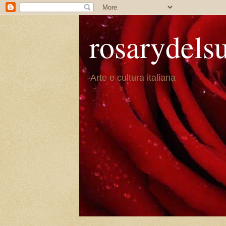
rosarydels
Arte e cultura italiana