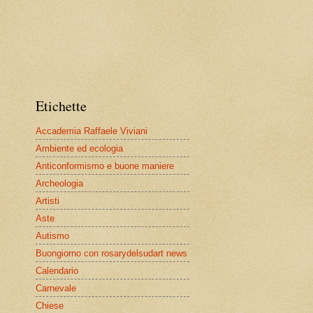
Etichette
Accademia Raffaele Viviani
Ambiente ed ecologia
Anticonformismo e buone maniere
Archeologia
Artisti
Aste
Autismo
Buongiorno con rosarydelsudart news
Calendario
Carnevale
Chiese