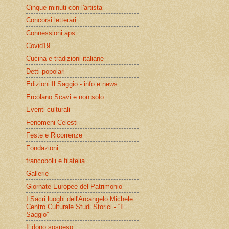
Cinque minuti con l'artista
Concorsi letterari
Connessioni aps
Covid19
Cucina e tradizioni italiane
Detti popolari
Edizioni Il Saggio - info e news
Ercolano Scavi e non solo
Eventi culturali
Fenomeni Celesti
Feste e Ricorrenze
Fondazioni
francobolli e filatelia
Gallerie
Giornate Europee del Patrimonio
I Sacri luoghi dell'Arcangelo Michele
Centro Culturale Studi Storici - “Il
Saggio”
Il dono sospeso