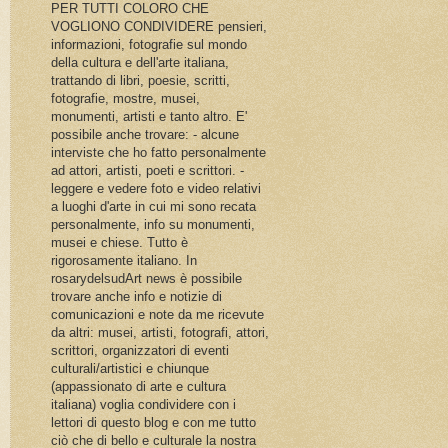
PER TUTTI COLORO CHE
VOGLIONO CONDIVIDERE pensieri,
informazioni, fotografie sul mondo
della cultura e dell'arte italiana,
trattando di libri, poesie, scritti,
fotografie, mostre, musei,
monumenti, artisti e tanto altro. E'
possibile anche trovare: - alcune
interviste che ho fatto personalmente
ad attori, artisti, poeti e scrittori. -
leggere e vedere foto e video relativi
a luoghi d'arte in cui mi sono recata
personalmente, info su monumenti,
musei e chiese. Tutto è
rigorosamente italiano. In
rosarydelsudArt news è possibile
trovare anche info e notizie di
comunicazioni e note da me ricevute
da altri: musei, artisti, fotografi, attori,
scrittori, organizzatori di eventi
culturali/artistici e chiunque
(appassionato di arte e cultura
italiana) voglia condividere con i
lettori di questo blog e con me tutto
ciò che di bello e culturale la nostra