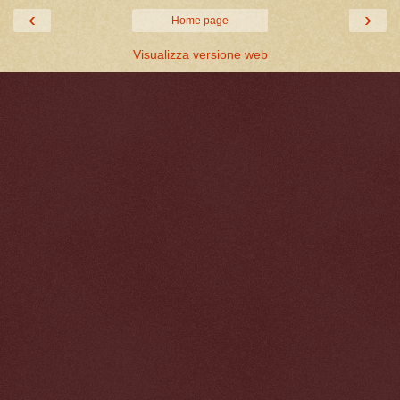
‹
›
Home page
Visualizza versione web