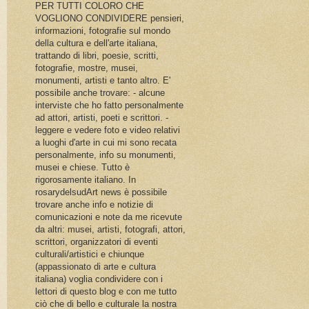
PER TUTTI COLORO CHE
VOGLIONO CONDIVIDERE pensieri,
informazioni, fotografie sul mondo
della cultura e dell'arte italiana,
trattando di libri, poesie, scritti,
fotografie, mostre, musei,
monumenti, artisti e tanto altro. E'
possibile anche trovare: - alcune
interviste che ho fatto personalmente
ad attori, artisti, poeti e scrittori. -
leggere e vedere foto e video relativi
a luoghi d'arte in cui mi sono recata
personalmente, info su monumenti,
musei e chiese. Tutto è
rigorosamente italiano. In
rosarydelsudArt news è possibile
trovare anche info e notizie di
comunicazioni e note da me ricevute
da altri: musei, artisti, fotografi, attori,
scrittori, organizzatori di eventi
culturali/artistici e chiunque
(appassionato di arte e cultura
italiana) voglia condividere con i
lettori di questo blog e con me tutto
ciò che di bello e culturale la nostra