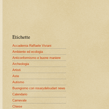
Etichette
Accademia Raffaele Viviani
Ambiente ed ecologia
Anticonformismo e buone maniere
Archeologia
Artisti
Aste
Autismo
Buongiorno con rosarydelsudart news
Calendario
Carnevale
Chiese