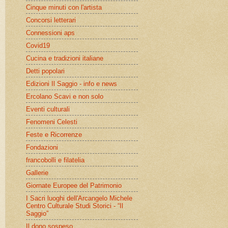
Cinque minuti con l'artista
Concorsi letterari
Connessioni aps
Covid19
Cucina e tradizioni italiane
Detti popolari
Edizioni Il Saggio - info e news
Ercolano Scavi e non solo
Eventi culturali
Fenomeni Celesti
Feste e Ricorrenze
Fondazioni
francobolli e filatelia
Gallerie
Giornate Europee del Patrimonio
I Sacri luoghi dell'Arcangelo Michele
Centro Culturale Studi Storici - “Il
Saggio”
Il dono sospeso