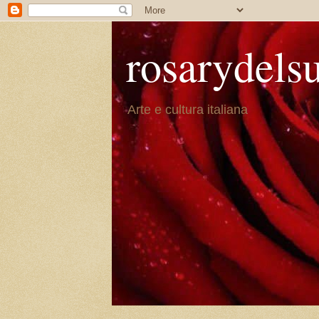
rosarydels
Arte e cultura italiana