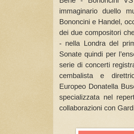
Bene - Bononcini V
immaginario duello mu
Bononcini e Handel, occ
dei due compositori che
- nella Londra del pri
Sonate quindi per l’en
serie di concerti regist
cembalista e direttri
Europeo Donatella Busett
specializzata nel rep
collaborazioni con Gard