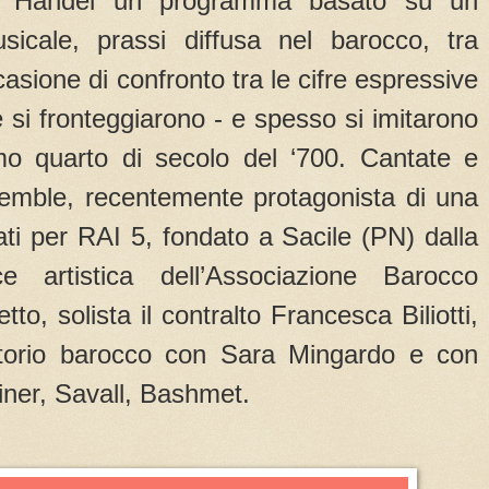
S Handel un programma basato su un
sicale, prassi diffusa nel barocco, tra
asione di confronto tra le cifre espressive
 si fronteggiarono - e spesso si imitarono
mo quarto di secolo del ‘700. Cantate e
semble, recentemente protagonista di una
rati per RAI 5, fondato a Sacile (PN) dalla
ce artistica dell’Associazione Barocco
o, solista il contralto Francesca Biliotti,
ertorio barocco con Sara Mingardo e con
iner, Savall, Bashmet.