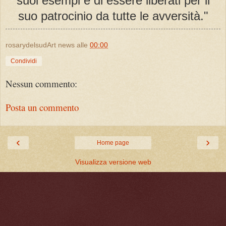
suoi esempi e di essere liberati per il
suo patrocinio da tutte le avversità."
rosarydelsudArt news
alle
00:00
Condividi
Nessun commento:
Posta un commento
‹
›
Home page
Visualizza versione web