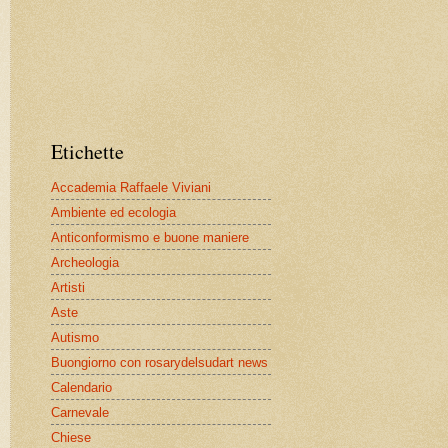
Etichette
Accademia Raffaele Viviani
Ambiente ed ecologia
Anticonformismo e buone maniere
Archeologia
Artisti
Aste
Autismo
Buongiorno con rosarydelsudart news
Calendario
Carnevale
Chiese