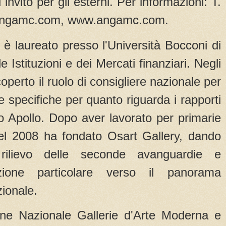
u invito per gli esterni. Per informazioni: T.
angamc.com, www.angamc.com.
i è laureato presso l'Università Bocconi di
 Istituzioni e dei Mercati finanziari. Negli
coperto il ruolo di consigliere nazionale per
specifiche per quanto riguarda i rapporti
o Apollo. Dopo aver lavorato per primarie
, nel 2008 ha fondato Osart Gallery, dando
rilievo delle seconde avanguardie e
zione particolare verso il panorama
ionale.
e Nazionale Gallerie d'Arte Moderna e