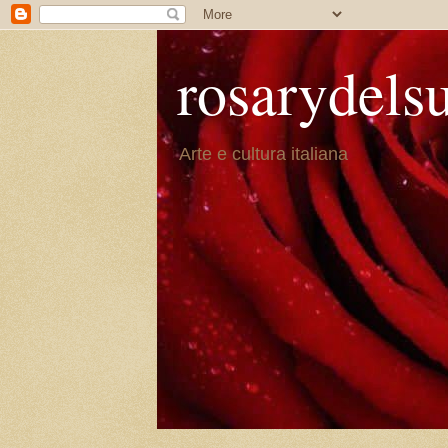
rosarydels
Arte e cultura italiana