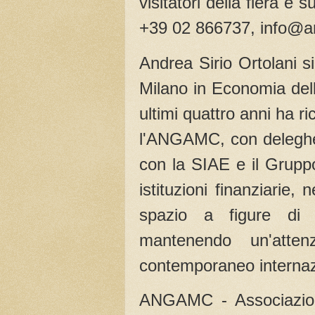
visitatori della fiera e s
+39 02 866737, info@
Andrea Sirio Ortolani s
Milano in Economia delle
ultimi quattro anni ha ri
l'ANGAMC, con deleghe 
con la SIAE e il Grupp
istituzioni finanziarie
spazio a figure di 
mantenendo un'atten
contemporaneo internaz
ANGAMC - Associazion