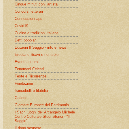
Cinque minuti con l'artista
Concorsi letterari
Connessioni aps
Covid19
Cucina e tradizioni italiane
Detti popolari
Edizioni Il Saggio - info e news
Ercolano Scavi e non solo
Eventi culturali
Fenomeni Celesti
Feste e Ricorrenze
Fondazioni
francobolli e filatelia
Gallerie
Giornate Europee del Patrimonio
I Sacri luoghi dell'Arcangelo Michele
Centro Culturale Studi Storici - “Il
Saggio”
Il dono sospeso