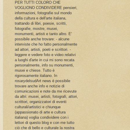
PER TUTTI COLORO CHE
VOGLIONO CONDIVIDERE pensieri,
informazioni, fotografie sul mondo
della cultura e dell'arte italiana,
trattando di libri, poesie, scritti,
fotografie, mostre, musei,
monumenti, artisti e tanto altro. E'
possibile anche trovare: - alcune
interviste che ho fatto personalmente
ad attori, artisti, poeti e scrittori. -
leggere e vedere foto e video relativi
a luoghi d'arte in cui mi sono recata
personalmente, info su monumenti,
musei e chiese. Tutto è
rigorosamente italiano. In
rosarydelsudArt news è possibile
trovare anche info e notizie di
comunicazioni e note da me ricevute
da altri: musei, artisti, fotografi, attori,
scrittori, organizzatori di eventi
culturali/artistici e chiunque
(appassionato di arte e cultura
italiana) voglia condividere con i
lettori di questo blog e con me tutto
ciò che di bello e culturale la nostra