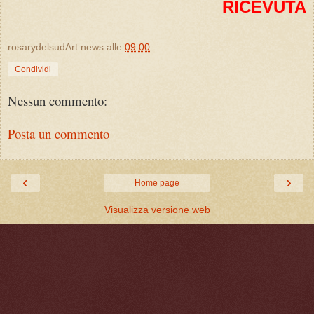
RICEVUTA
rosarydelsudArt news
alle
09:00
Condividi
Nessun commento:
Posta un commento
‹
›
Home page
Visualizza versione web