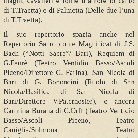
maghi, cavalieri e follie d’amore io canto
di T.Traetta) e di Palmetta (Delle due l’una
di T.Traetta).
Il suo repertorio spazia anche nel
Repertorio Sacro come Magnificat di J.S.
Bach (“Notti Sacre”/ Bari), Requiem di
G.Faurè (Teatro Ventidio Basso/Ascoli
Piceno/Direttore G. Farina), San Nicola di
Bari di G. Bononcini (Ruolo di San
Nicola/Basilica di San Nicola di
Bari/Direttore V.Paternoster), e ancora
Carmina Burana di C.Orff (Teatro Ventidio
Basso/Ascoli Piceno, Teatro
Caniglia/Sulmona, Teatro