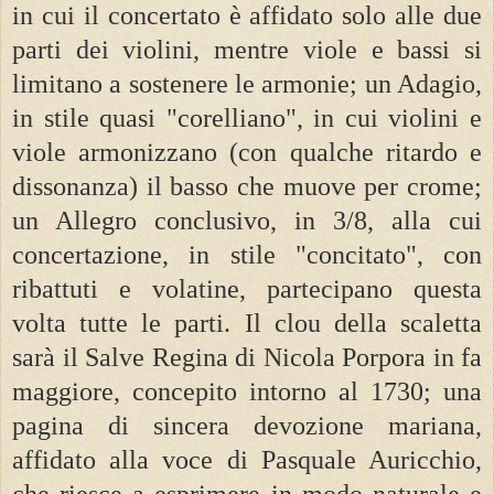
in cui il concertato è affidato solo alle due
parti dei violini, mentre viole e bassi si
limitano a sostenere le armonie; un Adagio,
in stile quasi "corelliano", in cui violini e
viole armonizzano (con qualche ritardo e
dissonanza) il basso che muove per crome;
un Allegro conclusivo, in 3/8, alla cui
concertazione, in stile "concitato", con
ribattuti e volatine, partecipano questa
volta tutte le parti. Il clou della scaletta
sarà il Salve Regina di Nicola Porpora in fa
maggiore, concepito intorno al 1730; una
pagina di sincera devozione mariana,
affidato alla voce di Pasquale Auricchio,
che riesce a esprimere in modo naturale e