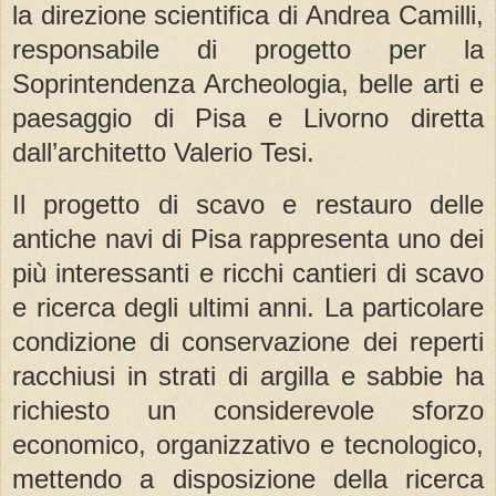
la direzione scientifica
di
Andrea Camilli,
responsabile
di
progetto
per la
Soprintendenza Archeologia
,
belle arti e
paesaggio
di
Pisa
e Livorno diretta
dall
’
architetto Valerio Tesi
.
Il progetto
di
scavo e restauro
delle
antiche
navi di
Pisa
rappresenta uno
dei
pi
ù interessanti e ricchi cantieri
di
scavo
e ricerca degli ultimi anni. La particolare
condizione
di
conservazione
dei
reperti
racchiusi in strati
di
argilla e sabbie ha
richiesto un considerevole sforzo
economico, organizzativo e tecnologico,
mettendo
a
disposizione
della
ricerca