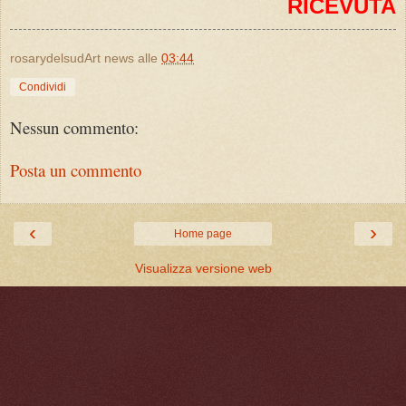
RICEVUTA
rosarydelsudArt news
alle
03:44
Condividi
Nessun commento:
Posta un commento
‹
›
Home page
Visualizza versione web