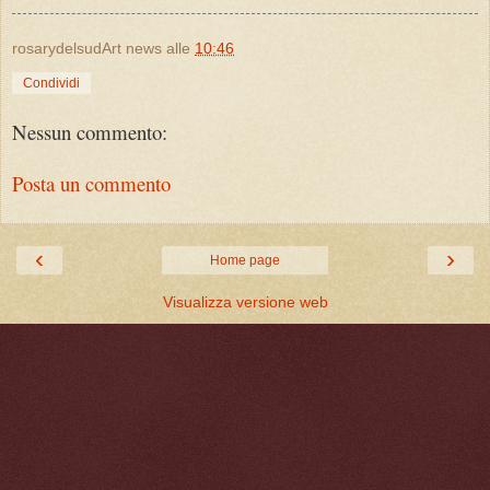
rosarydelsudArt news
alle
10:46
Condividi
Nessun commento:
Posta un commento
‹
›
Home page
Visualizza versione web