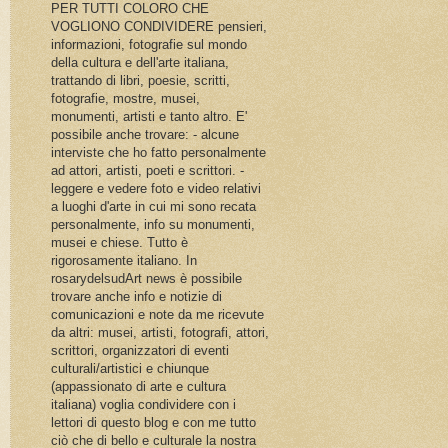
PER TUTTI COLORO CHE
VOGLIONO CONDIVIDERE pensieri,
informazioni, fotografie sul mondo
della cultura e dell'arte italiana,
trattando di libri, poesie, scritti,
fotografie, mostre, musei,
monumenti, artisti e tanto altro. E'
possibile anche trovare: - alcune
interviste che ho fatto personalmente
ad attori, artisti, poeti e scrittori. -
leggere e vedere foto e video relativi
a luoghi d'arte in cui mi sono recata
personalmente, info su monumenti,
musei e chiese. Tutto è
rigorosamente italiano. In
rosarydelsudArt news è possibile
trovare anche info e notizie di
comunicazioni e note da me ricevute
da altri: musei, artisti, fotografi, attori,
scrittori, organizzatori di eventi
culturali/artistici e chiunque
(appassionato di arte e cultura
italiana) voglia condividere con i
lettori di questo blog e con me tutto
ciò che di bello e culturale la nostra