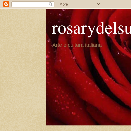
rosarydels
Arte e cultura italiana