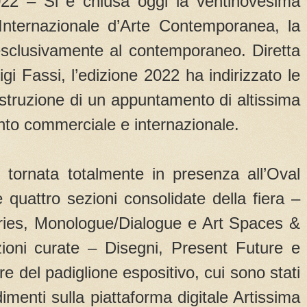
22 – Si è chiusa oggi la ventinovesima
 Internazionale d’Arte Contemporanea, la
 esclusivamente al contemporaneo. Diretta
gi Fassi, l’edizione 2022 ha indirizzato le
ostruzione di un appuntamento di altissima
anto commerciale e internazionale.
 tornata totalmente in presenza all’Oval
e quattro sezioni consolidate della fiera –
ries, Monologue/Dialogue e Art Spaces &
zioni curate – Disegni, Present Future e
e del padiglione espositivo, cui sono stati
imenti sulla piattaforma digitale Artissima