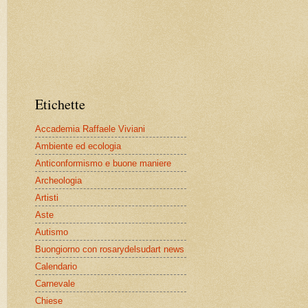
Etichette
Accademia Raffaele Viviani
Ambiente ed ecologia
Anticonformismo e buone maniere
Archeologia
Artisti
Aste
Autismo
Buongiorno con rosarydelsudart news
Calendario
Carnevale
Chiese