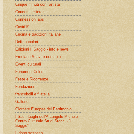
Cinque minuti con l'artista
Concorsi letterari
Connessioni aps
Covid19
Cucina e tradizioni italiane
Detti popolari
Edizioni Il Saggio - info e news
Ercolano Scavi e non solo
Eventi culturali
Fenomeni Celesti
Feste e Ricorrenze
Fondazioni
francobolli e filatelia
Gallerie
Giornate Europee del Patrimonio
I Sacri luoghi dell'Arcangelo Michele
Centro Culturale Studi Storici - “Il
Saggio”
Il dono sospeso