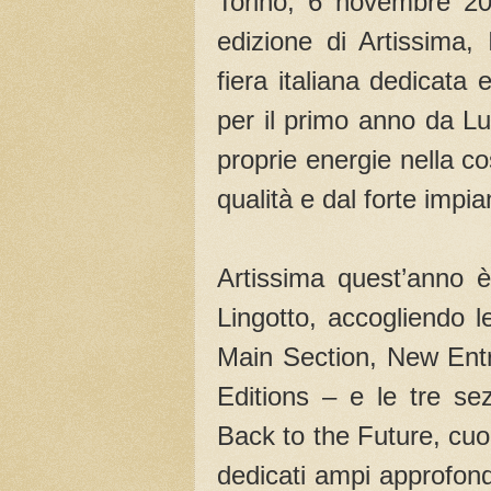
Torino, 6 novembre 20
edizione di Artissima,
fiera italiana dedicata
per il primo anno da Lui
proprie energie nella c
qualità e dal forte impi
Artissima quest’anno è
Lingotto, accogliendo l
Main Section, New Ent
Editions – e le tre se
Back to the Future, cuor
dedicati ampi approfond