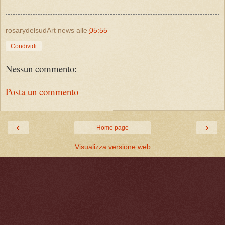
rosarydelsudArt news
alle
05:55
Condividi
Nessun commento:
Posta un commento
‹
›
Home page
Visualizza versione web