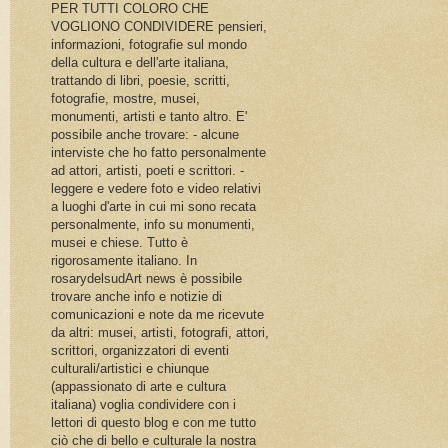
PER TUTTI COLORO CHE
VOGLIONO CONDIVIDERE pensieri,
informazioni, fotografie sul mondo
della cultura e dell'arte italiana,
trattando di libri, poesie, scritti,
fotografie, mostre, musei,
monumenti, artisti e tanto altro. E'
possibile anche trovare: - alcune
interviste che ho fatto personalmente
ad attori, artisti, poeti e scrittori. -
leggere e vedere foto e video relativi
a luoghi d'arte in cui mi sono recata
personalmente, info su monumenti,
musei e chiese. Tutto è
rigorosamente italiano. In
rosarydelsudArt news è possibile
trovare anche info e notizie di
comunicazioni e note da me ricevute
da altri: musei, artisti, fotografi, attori,
scrittori, organizzatori di eventi
culturali/artistici e chiunque
(appassionato di arte e cultura
italiana) voglia condividere con i
lettori di questo blog e con me tutto
ciò che di bello e culturale la nostra