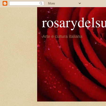
rosarydels
Arte e cultura italiana