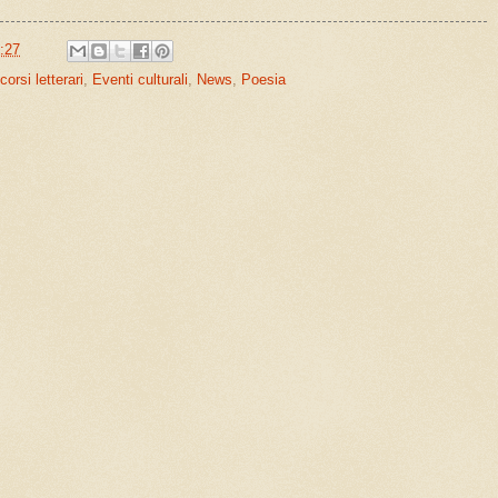
:27
orsi letterari
,
Eventi culturali
,
News
,
Poesia