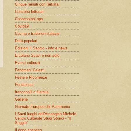
Cinque minuti con l'artista
Concorsi letterari
Connessioni aps
Covid19
Cucina e tradizioni italiane
Detti popolari
Edizioni Il Saggio - info e news
Ercolano Scavi e non solo
Eventi culturali
Fenomeni Celesti
Feste e Ricorrenze
Fondazioni
francobolli e filatelia
Gallerie
Giornate Europee del Patrimonio
I Sacri luoghi dell'Arcangelo Michele
Centro Culturale Studi Storici - “Il
Saggio”
Il dono sospeso