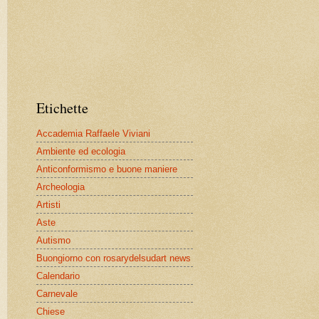
Etichette
Accademia Raffaele Viviani
Ambiente ed ecologia
Anticonformismo e buone maniere
Archeologia
Artisti
Aste
Autismo
Buongiorno con rosarydelsudart news
Calendario
Carnevale
Chiese