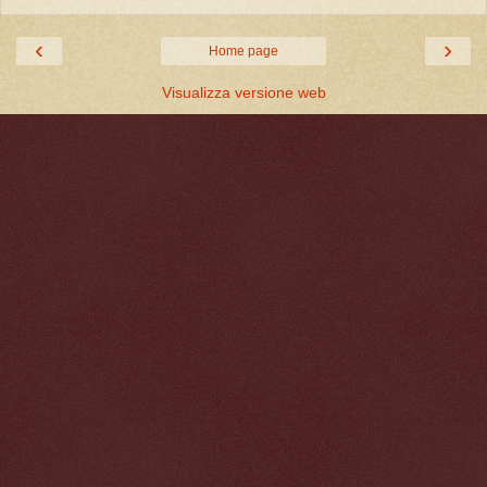
‹
›
Home page
Visualizza versione web