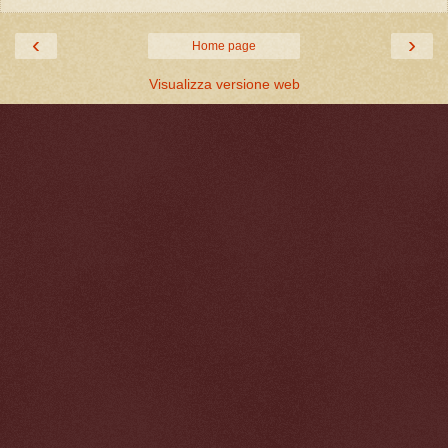
‹
›
Home page
Visualizza versione web