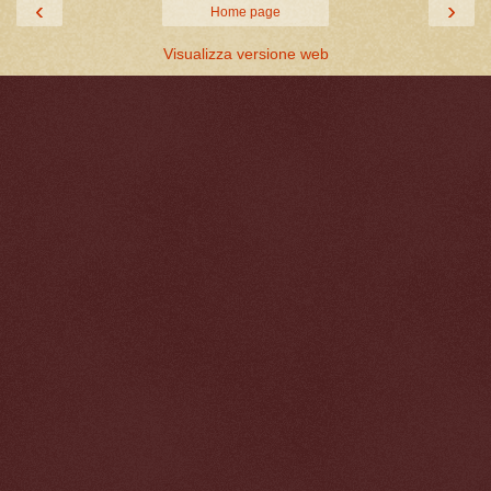
‹
›
Home page
Visualizza versione web