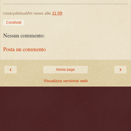
rosarydelsudArt news
alle
11:09
Condividi
Nessun commento:
Posta un commento
‹
›
Home page
Visualizza versione web