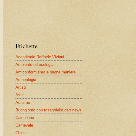
Etichette
Accademia Raffaele Viviani
Ambiente ed ecologia
Anticonformismo e buone maniere
Archeologia
Artisti
Aste
Autismo
Buongiorno con rosarydelsudart news
Calendario
Carnevale
Chiese