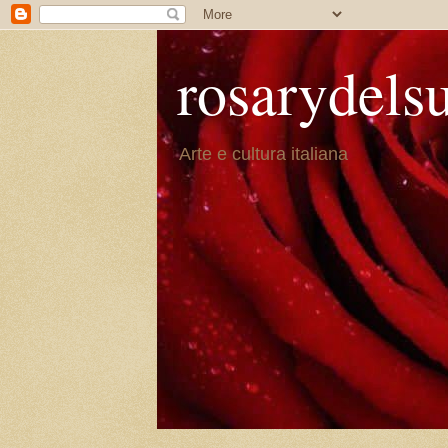
rosarydels
Arte e cultura italiana