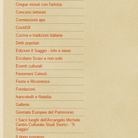
Cinque minuti con l'artista
Concorsi letterari
Connessioni aps
Covid19
Cucina e tradizioni italiane
Detti popolari
Edizioni Il Saggio - info e news
Ercolano Scavi e non solo
Eventi culturali
Fenomeni Celesti
Feste e Ricorrenze
Fondazioni
francobolli e filatelia
Gallerie
Giornate Europee del Patrimonio
I Sacri luoghi dell'Arcangelo Michele
Centro Culturale Studi Storici - “Il
Saggio”
Il dono sospeso