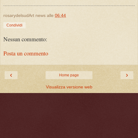
rosarydelsudArt news
alle
06:44
Condividi
Nessun commento:
Posta un commento
‹
›
Home page
Visualizza versione web