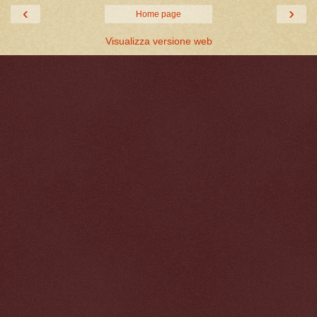
‹
›
Home page
Visualizza versione web