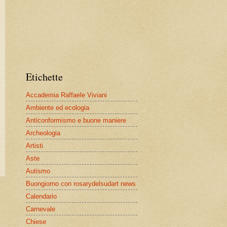
Etichette
Accademia Raffaele Viviani
Ambiente ed ecologia
Anticonformismo e buone maniere
Archeologia
Artisti
Aste
Autismo
Buongiorno con rosarydelsudart news
Calendario
Carnevale
Chiese