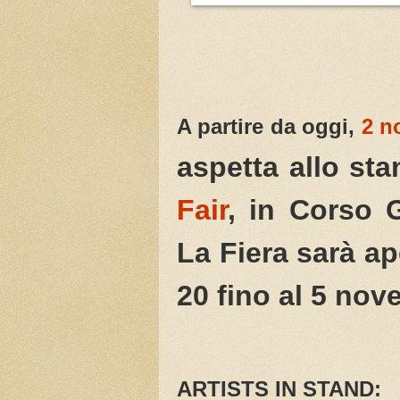
A partire da oggi,
2 n
aspetta allo st
Fair
, in Corso 
La Fiera sarà ape
20 fino al 5 nov
ARTISTS IN STAND: