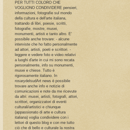
PER TUTTI COLORO CHE
VOGLIONO CONDIVIDERE pensieri,
informazioni, fotografie sul mondo
della cultura e dell'arte italiana,
trattando di libri, poesie, scritti,
fotografie, mostre, musei,
monumenti, artisti e tanto altro. E'
possibile anche trovare: - alcune
interviste che ho fatto personalmente
ad attori, artisti, poeti e scrittori. -
leggere e vedere foto e video relativi
a luoghi d'arte in cui mi sono recata
personalmente, info su monumenti,
musei e chiese. Tutto è
rigorosamente italiano. In
rosarydelsudArt news è possibile
trovare anche info e notizie di
comunicazioni e note da me ricevute
da altri: musei, artisti, fotografi, attori,
scrittori, organizzatori di eventi
culturali/artistici e chiunque
(appassionato di arte e cultura
italiana) voglia condividere con i
lettori di questo blog e con me tutto
ciò che di bello e culturale la nostra