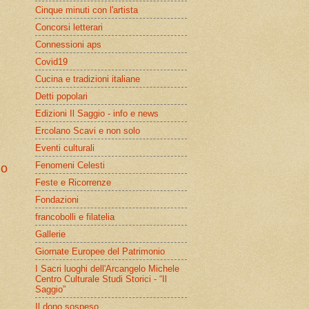
Cinque minuti con l'artista
Concorsi letterari
Connessioni aps
Covid19
Cucina e tradizioni italiane
Detti popolari
Edizioni Il Saggio - info e news
Ercolano Scavi e non solo
Eventi culturali
Fenomeni Celesti
io
Feste e Ricorrenze
Fondazioni
francobolli e filatelia
Gallerie
Giornate Europee del Patrimonio
I Sacri luoghi dell'Arcangelo Michele
Centro Culturale Studi Storici - “Il
Saggio”
Il dono sospeso