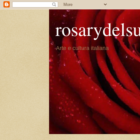
rosarydels
Arte e cultura italiana