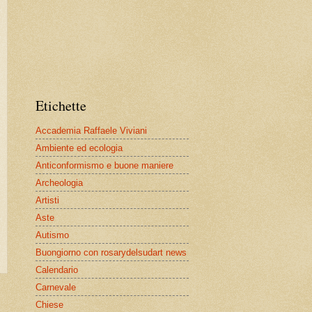
Etichette
Accademia Raffaele Viviani
Ambiente ed ecologia
Anticonformismo e buone maniere
Archeologia
Artisti
Aste
Autismo
Buongiorno con rosarydelsudart news
Calendario
Carnevale
Chiese