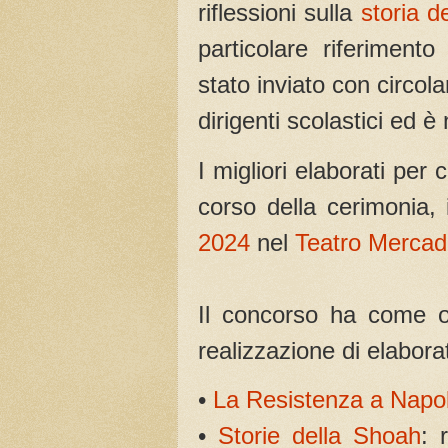
riflessioni sulla
storia d
particolare riferimento
stato inviato con circolar
dirigenti scolastici ed è n
I migliori elaborati per 
corso della cerimonia
2024
nel
Teatro Mercad
Il concorso ha come og
realizzazione di elabora
•
La Resistenza a Napol
•
Storie della Shoah
: 