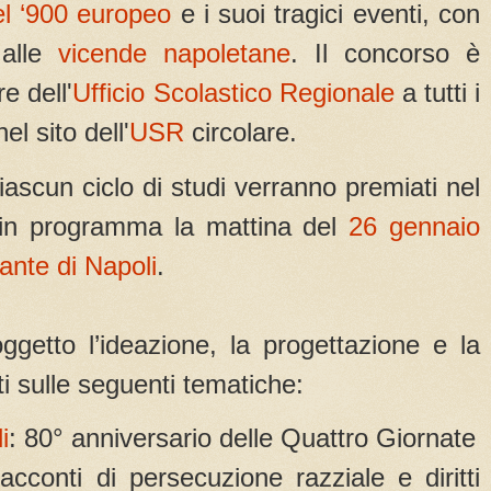
el ‘900 europeo
e i suoi tragici eventi, con
 alle
vicende napoletane
. Il concorso è
e dell'
Ufficio Scolastico Regionale
a tutti i
el sito dell'
USR
circolare.
ciascun ciclo di studi verranno premiati nel
, in programma la mattina del
26 gennaio
ante di Napoli
.
getto l’ideazione, la progettazione e la
ti sulle seguenti tematiche:
i
: 80° anniversario delle Quattro Giornate
racconti di persecuzione razziale e diritti