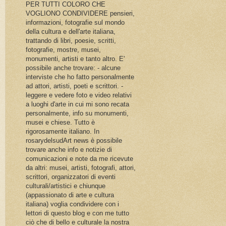
PER TUTTI COLORO CHE
VOGLIONO CONDIVIDERE pensieri,
informazioni, fotografie sul mondo
della cultura e dell'arte italiana,
trattando di libri, poesie, scritti,
fotografie, mostre, musei,
monumenti, artisti e tanto altro. E'
possibile anche trovare: - alcune
interviste che ho fatto personalmente
ad attori, artisti, poeti e scrittori. -
leggere e vedere foto e video relativi
a luoghi d'arte in cui mi sono recata
personalmente, info su monumenti,
musei e chiese. Tutto è
rigorosamente italiano. In
rosarydelsudArt news è possibile
trovare anche info e notizie di
comunicazioni e note da me ricevute
da altri: musei, artisti, fotografi, attori,
scrittori, organizzatori di eventi
culturali/artistici e chiunque
(appassionato di arte e cultura
italiana) voglia condividere con i
lettori di questo blog e con me tutto
ciò che di bello e culturale la nostra