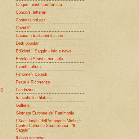
Cinque minuti con l'artista
Concorsi letterari
Connessioni aps
Covid19
Cucina e tradizioni italiane
Detti popolari
Edizioni Il Saggio - info e news
Ercolano Scavi e non solo
Eventi culturali
Fenomeni Celesti
Feste e Ricorrenze
io
Fondazioni
francobolli e filatelia
Gallerie
Giornate Europee del Patrimonio
I Sacri luoghi dell'Arcangelo Michele
Centro Culturale Studi Storici - “Il
Saggio”
Il dono sospeso