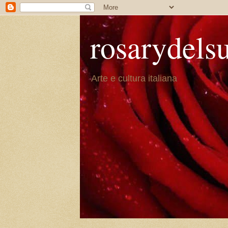
rosarydels
Arte e cultura italiana