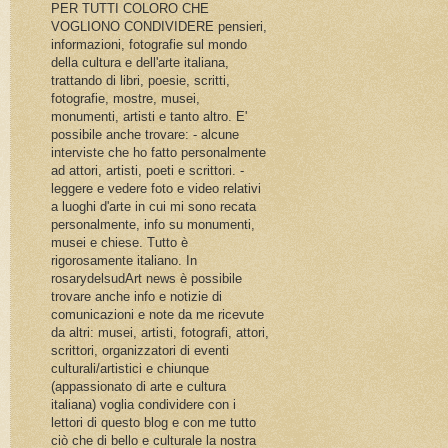
PER TUTTI COLORO CHE
VOGLIONO CONDIVIDERE pensieri,
informazioni, fotografie sul mondo
della cultura e dell'arte italiana,
trattando di libri, poesie, scritti,
fotografie, mostre, musei,
monumenti, artisti e tanto altro. E'
possibile anche trovare: - alcune
interviste che ho fatto personalmente
ad attori, artisti, poeti e scrittori. -
leggere e vedere foto e video relativi
a luoghi d'arte in cui mi sono recata
personalmente, info su monumenti,
musei e chiese. Tutto è
rigorosamente italiano. In
rosarydelsudArt news è possibile
trovare anche info e notizie di
comunicazioni e note da me ricevute
da altri: musei, artisti, fotografi, attori,
scrittori, organizzatori di eventi
culturali/artistici e chiunque
(appassionato di arte e cultura
italiana) voglia condividere con i
lettori di questo blog e con me tutto
ciò che di bello e culturale la nostra