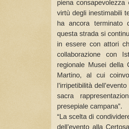
piena consapevolezza ch
virtù degli inestimabili
ha ancora terminato d
questa strada si contin
in essere con attori ch
collaborazione con Is
regionale Musei della
Martino, al cui coinv
l’irripetibilità dell’eve
sacra rappresentazion
presepiale campana”.
“La scelta di condivide
dell’evento alla Certo