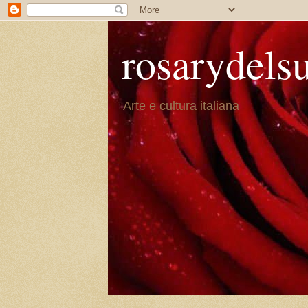
rosarydels
Arte e cultura italiana