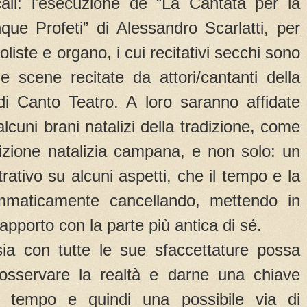
ali: l’esecuzione de “La Cantata per la
que Profeti” di Alessandro Scarlatti, per
liste e organo, i cui recitativi secchi sono
une scene recitate da attori/cantanti della
i Canto Teatro. A loro saranno affidate
lcuni brani natalizi della tradizione, come
dizione natalizia campana, e non solo: un
trativo su alcuni aspetti, che il tempo e la
mmaticamente cancellando, mettendo in
rapporto con la parte più antica di sé.
ia con tutte le sue sfaccettature possa
osservare la realtà e darne una chiave
dal tempo e quindi una possibile via di