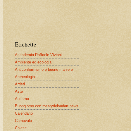
Etichette
Accademia Raffaele Viviani
Ambiente ed ecologia
Anticonformismo e buone maniere
Archeologia
Artisti
Aste
Autismo
Buongiorno con rosarydelsudart news
Calendario
Carnevale
Chiese