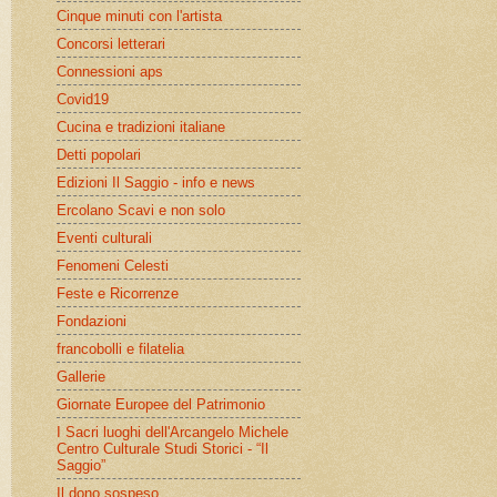
Cinque minuti con l'artista
Concorsi letterari
Connessioni aps
Covid19
Cucina e tradizioni italiane
Detti popolari
Edizioni Il Saggio - info e news
Ercolano Scavi e non solo
Eventi culturali
Fenomeni Celesti
Feste e Ricorrenze
Fondazioni
francobolli e filatelia
Gallerie
Giornate Europee del Patrimonio
I Sacri luoghi dell'Arcangelo Michele
Centro Culturale Studi Storici - “Il
Saggio”
Il dono sospeso