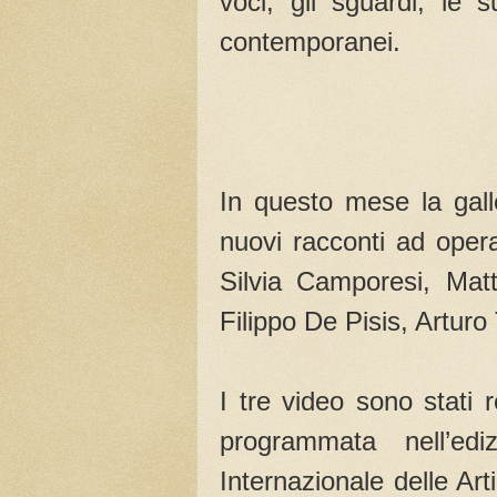
voci, gli sguardi, le 
contemporanei.
In questo mese la galle
nuovi racconti ad opera
Silvia Camporesi, Mat
Filippo De Pisis, Arturo 
I tre video sono stati r
programmata nell’ed
Internazionale delle Art