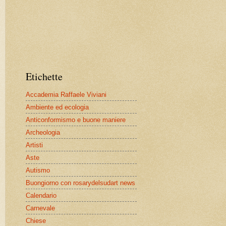
Etichette
Accademia Raffaele Viviani
Ambiente ed ecologia
Anticonformismo e buone maniere
Archeologia
Artisti
Aste
Autismo
Buongiorno con rosarydelsudart news
Calendario
Carnevale
Chiese