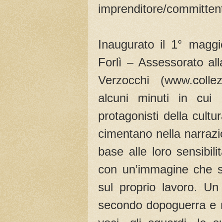
imprenditore/committente
Inaugurato il 1° magg
Forlì – Assessorato alla
Verzocchi (www.colle
alcuni minuti in cui art
protagonisti della cultur
cimentano nella narrazio
base alle loro sensibil
con un’immagine che si
sul proprio lavoro. Un 
secondo dopoguerra e ne