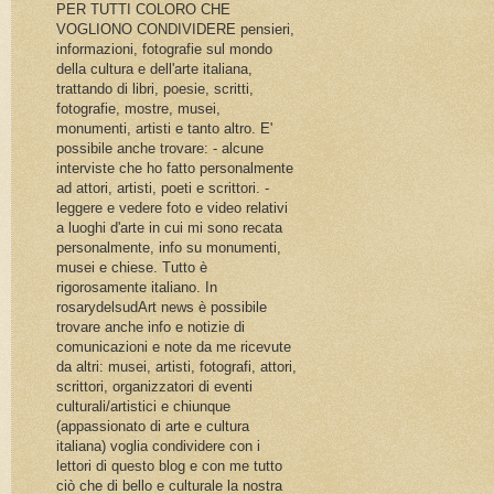
PER TUTTI COLORO CHE
VOGLIONO CONDIVIDERE pensieri,
informazioni, fotografie sul mondo
della cultura e dell'arte italiana,
trattando di libri, poesie, scritti,
fotografie, mostre, musei,
monumenti, artisti e tanto altro. E'
possibile anche trovare: - alcune
interviste che ho fatto personalmente
ad attori, artisti, poeti e scrittori. -
leggere e vedere foto e video relativi
a luoghi d'arte in cui mi sono recata
personalmente, info su monumenti,
musei e chiese. Tutto è
rigorosamente italiano. In
rosarydelsudArt news è possibile
trovare anche info e notizie di
comunicazioni e note da me ricevute
da altri: musei, artisti, fotografi, attori,
scrittori, organizzatori di eventi
culturali/artistici e chiunque
(appassionato di arte e cultura
italiana) voglia condividere con i
lettori di questo blog e con me tutto
ciò che di bello e culturale la nostra