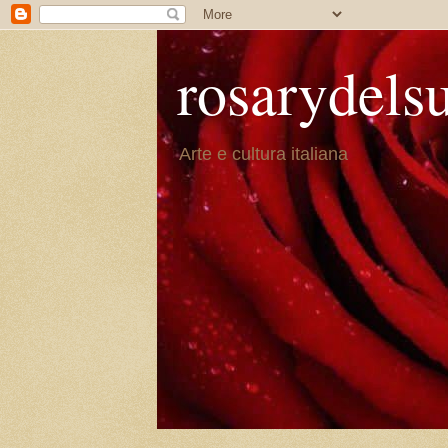
rosarydels
Arte e cultura italiana