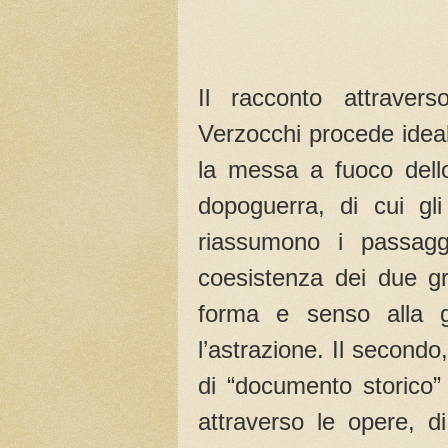
Il racconto attravers
Verzocchi procede ideal
la messa a fuoco dello
dopoguerra, di cui gli
riassumono i passaggi
coesistenza dei due gr
forma e senso alla g
l’astrazione. Il second
di “documento storico” 
attraverso le opere, d