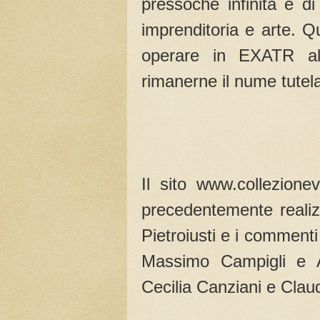
pressoché infinita e d
imprenditoria e arte. Q
operare in EXATR al
rimanerne il nume tutela
Il sito www.collezione
precedentemente realiz
Pietroiusti e i commenti 
Massimo Campigli e A
Cecilia Canziani e Clau