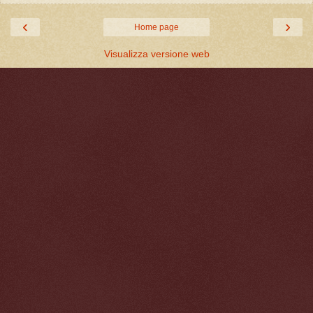
‹
›
Home page
Visualizza versione web