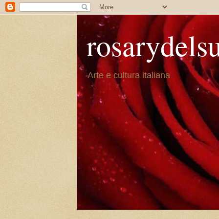
rosarydels
Arte e cultura italiana