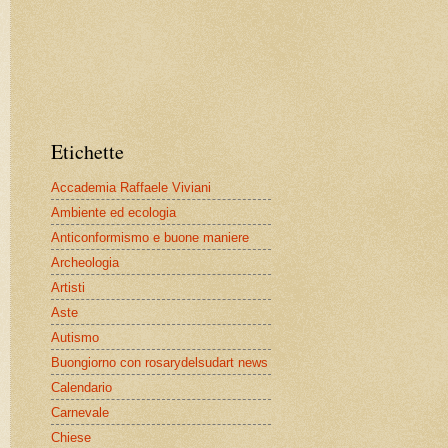
Etichette
Accademia Raffaele Viviani
Ambiente ed ecologia
Anticonformismo e buone maniere
Archeologia
Artisti
Aste
Autismo
Buongiorno con rosarydelsudart news
Calendario
Carnevale
Chiese