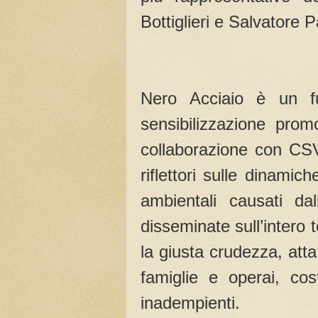
Bottiglieri e Salvatore P
Nero Acciaio è un f
sensibilizzazione prom
collaborazione con CSV
riflettori sulle dinamich
ambientali causati da
disseminate sull’intero t
la giusta crudezza, att
famiglie e operai, cost
inadempienti.