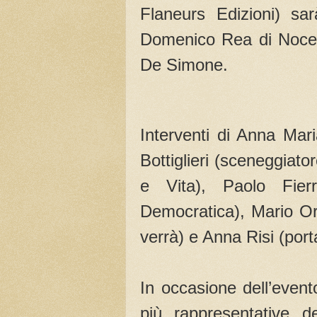
Flaneurs Edizioni) sar
Domenico Rea di Nocer
De Simone.
Interventi di Anna Mari
Bottiglieri (sceneggiat
e Vita), Paolo Fierr
Democratica), Mario Or
verrà) e Anna Risi (por
In occasione dell’even
più rappresentative d