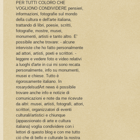
PER TUTTI COLORO CHE
VOGLIONO CONDIVIDERE pensieri,
informazioni, fotografie sul mondo
della cultura e dell'arte italiana,
trattando di libri, poesie, scritti,
fotografie, mostre, musei,
monumenti, artisti e tanto altro. E'
possibile anche trovare: - alcune
interviste che ho fatto personalmente
ad attori, artisti, poeti e scrittori. -
leggere e vedere foto e video relativi
a luoghi d'arte in cui mi sono recata
personalmente, info su monumenti,
musei e chiese. Tutto è
rigorosamente italiano. In
rosarydelsudArt news è possibile
trovare anche info e notizie di
comunicazioni e note da me ricevute
da altri: musei, artisti, fotografi, attori,
scrittori, organizzatori di eventi
culturali/artistici e chiunque
(appassionato di arte e cultura
italiana) voglia condividere con i
lettori di questo blog e con me tutto
ciò che di bello e culturale la nostra