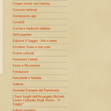
Cinque minuti con l'artista
Concorsi letterari
Connessioni aps
Covid19
Cucina e tradizioni italiane
Detti popolari
Edizioni Il Saggio - info e news
Ercolano Scavi e non solo
Eventi culturali
Fenomeni Celesti
Feste e Ricorrenze
Fondazioni
francobolli e filatelia
Gallerie
Giornate Europee del Patrimonio
I Sacri luoghi dell'Arcangelo Michele
Centro Culturale Studi Storici - “Il
Saggio”
Il dono sospeso