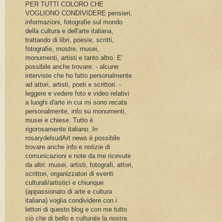
PER TUTTI COLORO CHE
VOGLIONO CONDIVIDERE pensieri,
informazioni, fotografie sul mondo
della cultura e dell'arte italiana,
trattando di libri, poesie, scritti,
fotografie, mostre, musei,
monumenti, artisti e tanto altro. E'
possibile anche trovare: - alcune
interviste che ho fatto personalmente
ad attori, artisti, poeti e scrittori. -
leggere e vedere foto e video relativi
a luoghi d'arte in cui mi sono recata
personalmente, info su monumenti,
musei e chiese. Tutto è
rigorosamente italiano. In
rosarydelsudArt news è possibile
trovare anche info e notizie di
comunicazioni e note da me ricevute
da altri: musei, artisti, fotografi, attori,
scrittori, organizzatori di eventi
culturali/artistici e chiunque
(appassionato di arte e cultura
italiana) voglia condividere con i
lettori di questo blog e con me tutto
ciò che di bello e culturale la nostra