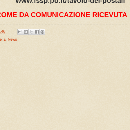
www.issp.po.it/tavolo-dei-postali
COME DA COMUNICAZIONE RICEVUTA
:46
elia
,
News