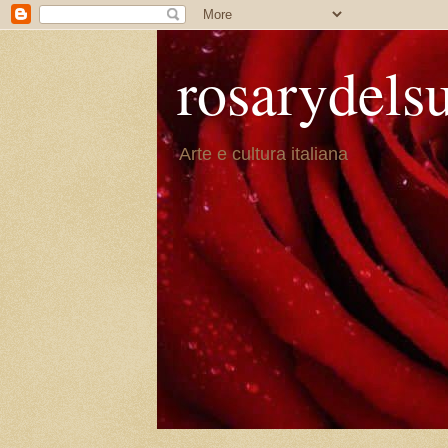
rosarydels
Arte e cultura italiana