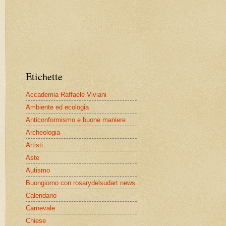
Etichette
Accademia Raffaele Viviani
Ambiente ed ecologia
Anticonformismo e buone maniere
Archeologia
Artisti
Aste
Autismo
Buongiorno con rosarydelsudart news
Calendario
Carnevale
Chiese