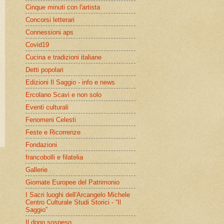
Cinque minuti con l'artista
Concorsi letterari
Connessioni aps
Covid19
Cucina e tradizioni italiane
Detti popolari
Edizioni Il Saggio - info e news
Ercolano Scavi e non solo
Eventi culturali
Fenomeni Celesti
Feste e Ricorrenze
Fondazioni
francobolli e filatelia
Gallerie
Giornate Europee del Patrimonio
I Sacri luoghi dell'Arcangelo Michele
Centro Culturale Studi Storici - “Il
Saggio”
Il dono sospeso