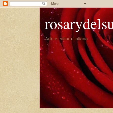
rosarydels
Arte e cultura italiana