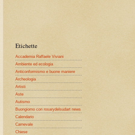
Etichette
Accademia Raffaele Viviani
Ambiente ed ecologia
Anticonformismo e buone maniere
Archeologia
Artisti
Aste
Autismo
Buongiorno con rosarydelsudart news
Calendario
Carnevale
Chiese