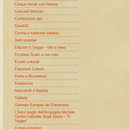
Cinque minuti con l'artista
Concorsi letterari
Connessioni aps
Covid19
Cucina e tradizioni italiane
Detti popolari
Edizioni Il Saggio - info e news
Ercolano Scavi e non solo
Eventi culturali
Fenomeni Celesti
Feste e Ricorrenze
Fondazioni
francobolli e filatelia
Gallerie
Giornate Europee del Patrimonio
I Sacri luoghi dell'Arcangelo Michele
Centro Culturale Studi Storici - “Il
Saggio”
Il dono sospeso