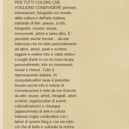
PER TUTTI COLORO CHE
VOGLIONO CONDIVIDERE pensieri,
informazioni, fotografie sul mondo
della cultura e dell'arte italiana,
trattando di libri, poesie, scritti,
fotografie, mostre, musei,
monumenti, artisti e tanto altro. E'
possibile anche trovare: - alcune
interviste che ho fatto personalmente
ad attori, artisti, poeti e scrittori. -
leggere e vedere foto e video relativi
a luoghi d'arte in cui mi sono recata
personalmente, info su monumenti,
musei e chiese. Tutto è
rigorosamente italiano. In
rosarydelsudArt news è possibile
trovare anche info e notizie di
comunicazioni e note da me ricevute
da altri: musei, artisti, fotografi, attori,
scrittori, organizzatori di eventi
culturali/artistici e chiunque
(appassionato di arte e cultura
italiana) voglia condividere con i
lettori di questo blog e con me tutto
ciò che di bello e culturale la nostra