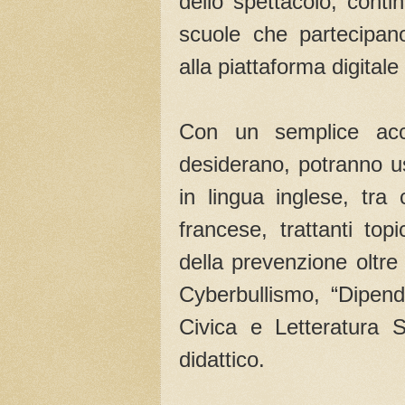
dello spettacolo, conti
scuole che partecip
alla piattaforma digit
Con un semplice acc
desiderano, potranno usu
in lingua inglese, tra
francese, trattanti top
della prevenzione oltre 
Cyberbullismo, “Dipend
Civica e Letteratura S
didattico.