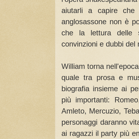
aiutarli a capire ch
anglosassone non è poi
che la lettura delle
convinzioni e dubbi de
William torna nell'epoca
quale tra prosa e mus
biografia insieme ai p
più importanti: Romeo
Amleto, Mercuzio, Tebald
personaggi daranno vit
ai ragazzi il party più 