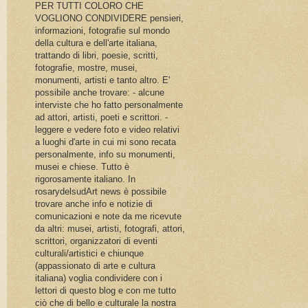
PER TUTTI COLORO CHE
VOGLIONO CONDIVIDERE pensieri,
informazioni, fotografie sul mondo
della cultura e dell'arte italiana,
trattando di libri, poesie, scritti,
fotografie, mostre, musei,
monumenti, artisti e tanto altro. E'
possibile anche trovare: - alcune
interviste che ho fatto personalmente
ad attori, artisti, poeti e scrittori. -
leggere e vedere foto e video relativi
a luoghi d'arte in cui mi sono recata
personalmente, info su monumenti,
musei e chiese. Tutto è
rigorosamente italiano. In
rosarydelsudArt news è possibile
trovare anche info e notizie di
comunicazioni e note da me ricevute
da altri: musei, artisti, fotografi, attori,
scrittori, organizzatori di eventi
culturali/artistici e chiunque
(appassionato di arte e cultura
italiana) voglia condividere con i
lettori di questo blog e con me tutto
ciò che di bello e culturale la nostra