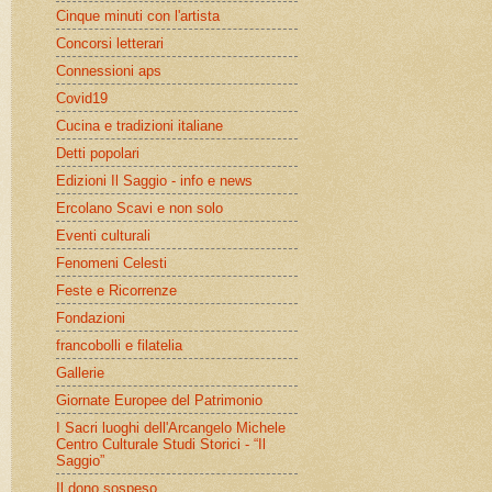
Cinque minuti con l'artista
Concorsi letterari
Connessioni aps
Covid19
Cucina e tradizioni italiane
Detti popolari
Edizioni Il Saggio - info e news
Ercolano Scavi e non solo
Eventi culturali
Fenomeni Celesti
Feste e Ricorrenze
Fondazioni
francobolli e filatelia
Gallerie
Giornate Europee del Patrimonio
I Sacri luoghi dell'Arcangelo Michele
Centro Culturale Studi Storici - “Il
Saggio”
Il dono sospeso