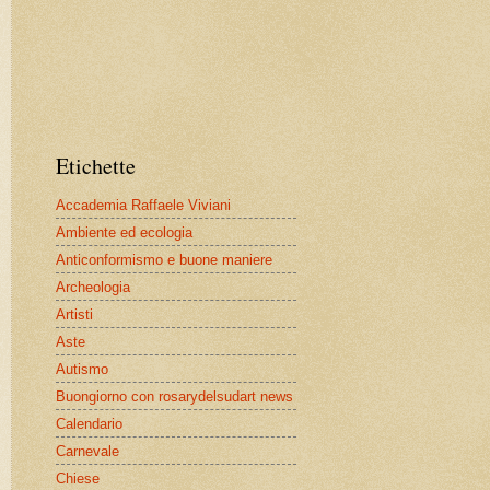
Etichette
Accademia Raffaele Viviani
Ambiente ed ecologia
Anticonformismo e buone maniere
Archeologia
Artisti
Aste
Autismo
Buongiorno con rosarydelsudart news
Calendario
Carnevale
Chiese