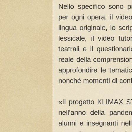
Nello specifico sono 
per ogni opera, il video
lingua originale, lo scri
lessicale, il video tut
teatrali e il questiona
reale della comprension
approfondire le tematic
nonché momenti di confr
«Il progetto KLIMAX S
nell’anno della pand
alunni e insegnanti nel