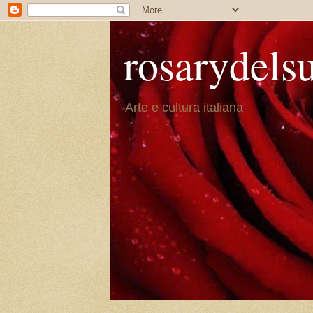
rosarydels
Arte e cultura italiana