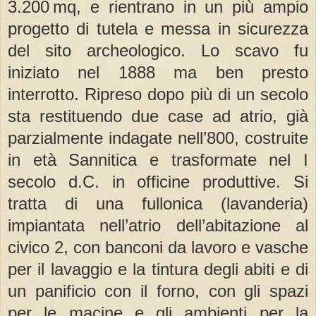
3.200 mq, e rientrano in un più ampio
progetto di tutela e messa in sicurezza
del sito archeologico. Lo scavo fu
iniziato nel 1888 ma ben presto
interrotto. Ripreso dopo più di un secolo
sta restituendo due case ad atrio, già
parzialmente indagate nell’800, costruite
in età Sannitica e trasformate nel I
secolo d.C. in officine produttive. Si
tratta di una fullonica (lavanderia)
impiantata nell’atrio dell’abitazione al
civico 2, con banconi da lavoro e vasche
per il lavaggio e la tintura degli abiti e di
un panificio con il forno, con gli spazi
per le macine e gli ambienti per la