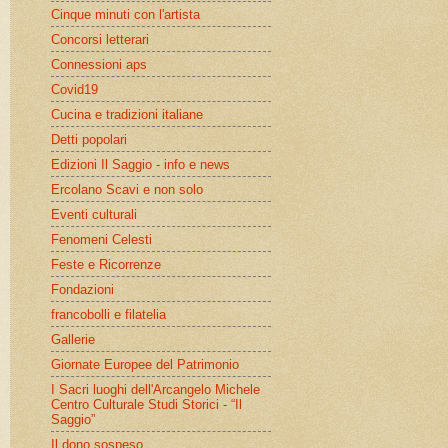
Cinque minuti con l'artista
Concorsi letterari
Connessioni aps
Covid19
Cucina e tradizioni italiane
Detti popolari
Edizioni Il Saggio - info e news
Ercolano Scavi e non solo
Eventi culturali
Fenomeni Celesti
Feste e Ricorrenze
Fondazioni
francobolli e filatelia
Gallerie
Giornate Europee del Patrimonio
I Sacri luoghi dell'Arcangelo Michele
Centro Culturale Studi Storici - “Il
Saggio”
Il dono sospeso