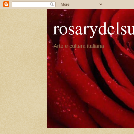
rosarydels
Arte e cultura italiana