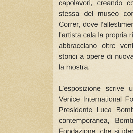
capolavori, creando c
stessa del museo co
Correr, dove l’allestime
l'artista cala la propri
abbracciano oltre vent
storici a opere di nuov
la mostra.
L’esposizione scrive u
Venice International Fo
Presidente Luca Bombas
contemporanea, Bombas
Fondazione, che si iden