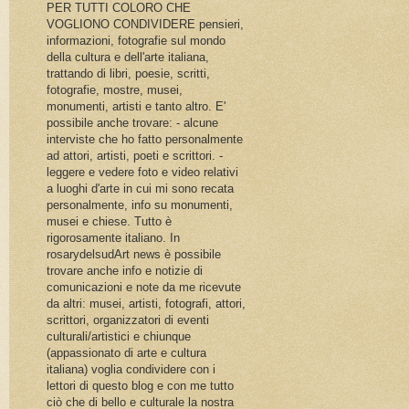
PER TUTTI COLORO CHE
VOGLIONO CONDIVIDERE pensieri,
informazioni, fotografie sul mondo
della cultura e dell'arte italiana,
trattando di libri, poesie, scritti,
fotografie, mostre, musei,
monumenti, artisti e tanto altro. E'
possibile anche trovare: - alcune
interviste che ho fatto personalmente
ad attori, artisti, poeti e scrittori. -
leggere e vedere foto e video relativi
a luoghi d'arte in cui mi sono recata
personalmente, info su monumenti,
musei e chiese. Tutto è
rigorosamente italiano. In
rosarydelsudArt news è possibile
trovare anche info e notizie di
comunicazioni e note da me ricevute
da altri: musei, artisti, fotografi, attori,
scrittori, organizzatori di eventi
culturali/artistici e chiunque
(appassionato di arte e cultura
italiana) voglia condividere con i
lettori di questo blog e con me tutto
ciò che di bello e culturale la nostra