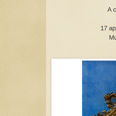
A 
17 ap
Mu