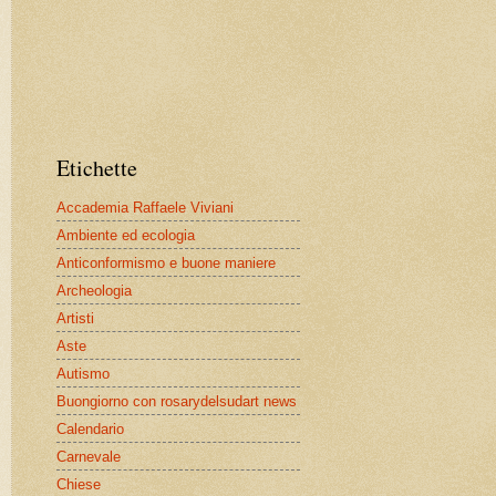
Etichette
Accademia Raffaele Viviani
Ambiente ed ecologia
Anticonformismo e buone maniere
Archeologia
Artisti
Aste
Autismo
Buongiorno con rosarydelsudart news
Calendario
Carnevale
Chiese