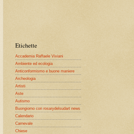
Etichette
Accademia Raffaele Viviani
Ambiente ed ecologia
Anticonformismo e buone maniere
Archeologia
Artisti
Aste
Autismo
Buongiorno con rosarydelsudart news
Calendario
Carnevale
Chiese