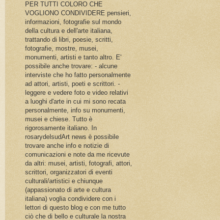
PER TUTTI COLORO CHE
VOGLIONO CONDIVIDERE pensieri,
informazioni, fotografie sul mondo
della cultura e dell'arte italiana,
trattando di libri, poesie, scritti,
fotografie, mostre, musei,
monumenti, artisti e tanto altro. E'
possibile anche trovare: - alcune
interviste che ho fatto personalmente
ad attori, artisti, poeti e scrittori. -
leggere e vedere foto e video relativi
a luoghi d'arte in cui mi sono recata
personalmente, info su monumenti,
musei e chiese. Tutto è
rigorosamente italiano. In
rosarydelsudArt news è possibile
trovare anche info e notizie di
comunicazioni e note da me ricevute
da altri: musei, artisti, fotografi, attori,
scrittori, organizzatori di eventi
culturali/artistici e chiunque
(appassionato di arte e cultura
italiana) voglia condividere con i
lettori di questo blog e con me tutto
ciò che di bello e culturale la nostra