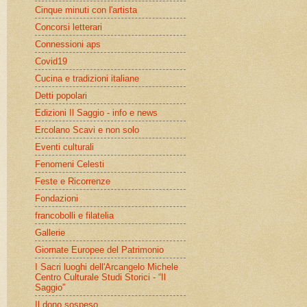
Cinque minuti con l'artista
Concorsi letterari
Connessioni aps
Covid19
Cucina e tradizioni italiane
Detti popolari
Edizioni Il Saggio - info e news
Ercolano Scavi e non solo
Eventi culturali
Fenomeni Celesti
Feste e Ricorrenze
Fondazioni
francobolli e filatelia
Gallerie
Giornate Europee del Patrimonio
I Sacri luoghi dell'Arcangelo Michele
Centro Culturale Studi Storici - “Il
Saggio”
Il dono sospeso