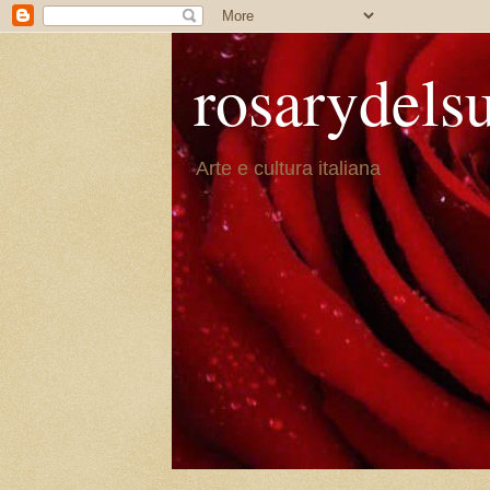
rosarydels
Arte e cultura italiana