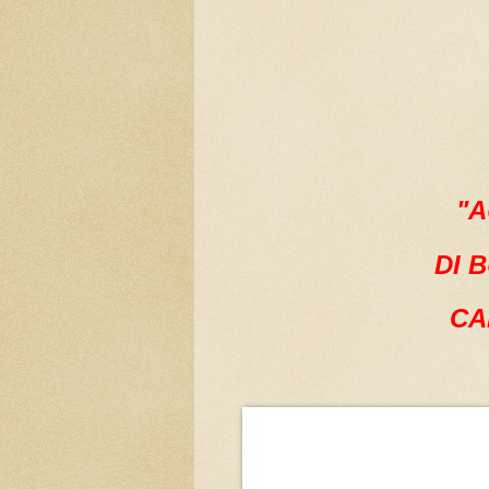
"A
DI 
CA