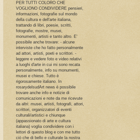
PER TUTTI COLORO CHE
VOGLIONO CONDIVIDERE pensieri,
informazioni, fotografie sul mondo
della cultura e dell'arte italiana,
trattando di libri, poesie, scritti,
fotografie, mostre, musei,
monumenti, artisti e tanto altro. E'
possibile anche trovare: - alcune
interviste che ho fatto personalmente
ad attori, artisti, poeti e scrittori. -
leggere e vedere foto e video relativi
a luoghi d'arte in cui mi sono recata
personalmente, info su monumenti,
musei e chiese. Tutto è
rigorosamente italiano. In
rosarydelsudArt news è possibile
trovare anche info e notizie di
comunicazioni e note da me ricevute
da altri: musei, artisti, fotografi, attori,
scrittori, organizzatori di eventi
culturali/artistici e chiunque
(appassionato di arte e cultura
italiana) voglia condividere con i
lettori di questo blog e con me tutto
ciò che di bello e culturale la nostra