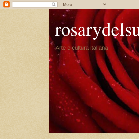
rosarydels
Arte e cultura italiana