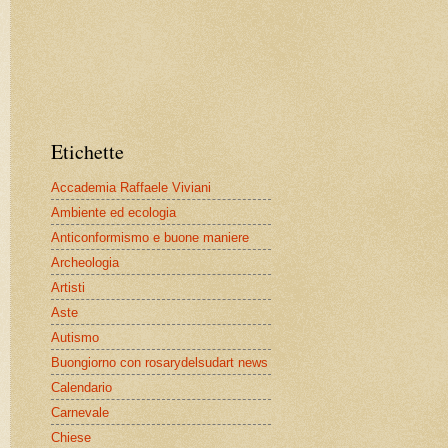
Etichette
Accademia Raffaele Viviani
Ambiente ed ecologia
Anticonformismo e buone maniere
Archeologia
Artisti
Aste
Autismo
Buongiorno con rosarydelsudart news
Calendario
Carnevale
Chiese