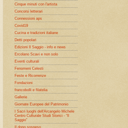
Cinque minuti con l'artista
Concorsi letterari
Connessioni aps
Covid19
Cucina e tradizioni italiane
Detti popolari
Edizioni Il Saggio - info e news
Ercolano Scavi e non solo
Eventi culturali
Fenomeni Celesti
Feste e Ricorrenze
Fondazioni
francobolli e filatelia
Gallerie
Giornate Europee del Patrimonio
I Sacri luoghi dell'Arcangelo Michele
Centro Culturale Studi Storici - “Il
Saggio”
Il dono sospeso