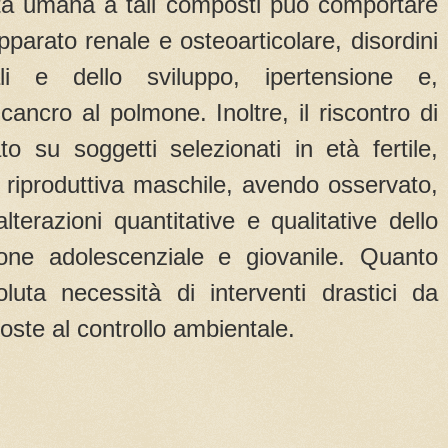
vita umana a tali composti può comportare
pparato renale e osteoarticolare, disordini
li e dello sviluppo, ipertensione e,
ancro al polmone. Inoltre, il riscontro di
ato su soggetti selezionati in età fertile,
tà riproduttiva maschile, avendo osservato,
alterazioni quantitative e qualitative dello
one adolescenziale e giovanile. Quanto
luta necessità di interventi drastici da
poste al controllo ambientale.