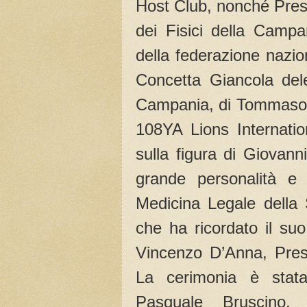
Host Club, nonché Presi
dei Fisici della Campa
della federazione naziona
Concetta Giancola del
Campania, di Tommaso d
108YA Lions Internatio
sulla figura di Giovann
grande personalità e
Medicina Legale della 
che ha ricordato il su
Vincenzo D’Anna, Presi
La cerimonia è stata
Pasquale Bruscino,