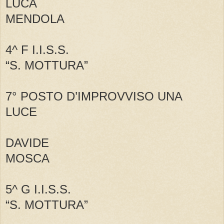
LUCA
MENDOLA
4^ F I.I.S.S.
“S. MOTTURA”
7° POSTO D’IMPROVVISO UNA
LUCE
DAVIDE
MOSCA
5^ G I.I.S.S.
“S. MOTTURA”