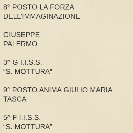
8° POSTO LA FORZA
DELL’IMMAGINAZIONE
GIUSEPPE
PALERMO
3^ G I.I.S.S.
“S. MOTTURA”
9° POSTO ANIMA GIULIO MARIA
TASCA
5^ F I.I.S.S.
“S. MOTTURA”