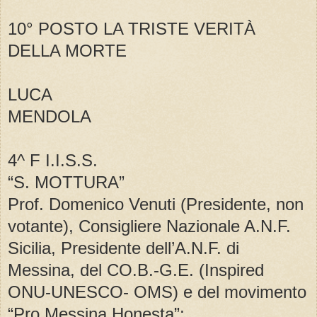
10° POSTO LA TRISTE VERITÀ
DELLA MORTE
LUCA
MENDOLA
4^ F I.I.S.S.
“S. MOTTURA”
Prof. Domenico Venuti (Presidente, non
votante), Consigliere Nazionale A.N.F.
Sicilia, Presidente dell’A.N.F. di
Messina, del CO.B.-G.E. (Inspired
ONU-UNESCO- OMS) e del movimento
“Pro Messina Honesta”;