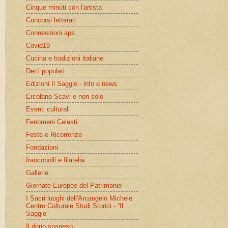
Cinque minuti con l'artista
Concorsi letterari
Connessioni aps
Covid19
Cucina e tradizioni italiane
Detti popolari
Edizioni Il Saggio - info e news
Ercolano Scavi e non solo
Eventi culturali
Fenomeni Celesti
Feste e Ricorrenze
Fondazioni
francobolli e filatelia
Gallerie
Giornate Europee del Patrimonio
I Sacri luoghi dell'Arcangelo Michele
Centro Culturale Studi Storici - “Il
Saggio”
Il dono sospeso