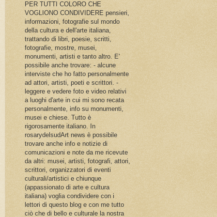
PER TUTTI COLORO CHE
VOGLIONO CONDIVIDERE pensieri,
informazioni, fotografie sul mondo
della cultura e dell'arte italiana,
trattando di libri, poesie, scritti,
fotografie, mostre, musei,
monumenti, artisti e tanto altro. E'
possibile anche trovare: - alcune
interviste che ho fatto personalmente
ad attori, artisti, poeti e scrittori. -
leggere e vedere foto e video relativi
a luoghi d'arte in cui mi sono recata
personalmente, info su monumenti,
musei e chiese. Tutto è
rigorosamente italiano. In
rosarydelsudArt news è possibile
trovare anche info e notizie di
comunicazioni e note da me ricevute
da altri: musei, artisti, fotografi, attori,
scrittori, organizzatori di eventi
culturali/artistici e chiunque
(appassionato di arte e cultura
italiana) voglia condividere con i
lettori di questo blog e con me tutto
ciò che di bello e culturale la nostra