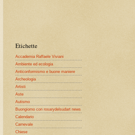
Etichette
Accademia Raffaele Viviani
Ambiente ed ecologia
Anticonformismo e buone maniere
Archeologia
Artisti
Aste
Autismo
Buongiorno con rosarydelsudart news
Calendario
Carnevale
Chiese