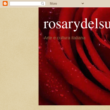
rosarydels
Arte e cultura italiana