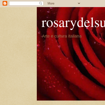
rosarydels
Arte e cultura italiana