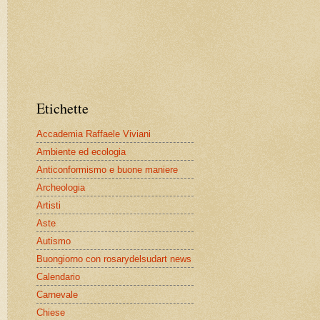
Etichette
Accademia Raffaele Viviani
Ambiente ed ecologia
Anticonformismo e buone maniere
Archeologia
Artisti
Aste
Autismo
Buongiorno con rosarydelsudart news
Calendario
Carnevale
Chiese