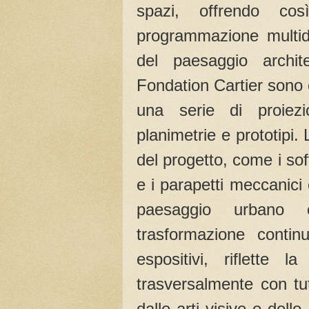
spazi, offrendo cos
programmazione multidi
del paesaggio archit
Fondation Cartier sono 
una serie di proiezi
planimetrie e prototipi. 
del progetto, come i soff
e i parapetti meccanici
paesaggio urbano c
trasformazione contin
espositivi, riflette la
trasversalmente con tut
dalle arti visive e dello