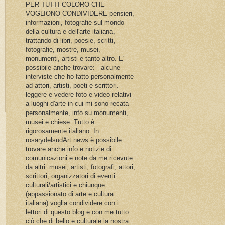
PER TUTTI COLORO CHE
VOGLIONO CONDIVIDERE pensieri,
informazioni, fotografie sul mondo
della cultura e dell'arte italiana,
trattando di libri, poesie, scritti,
fotografie, mostre, musei,
monumenti, artisti e tanto altro. E'
possibile anche trovare: - alcune
interviste che ho fatto personalmente
ad attori, artisti, poeti e scrittori. -
leggere e vedere foto e video relativi
a luoghi d'arte in cui mi sono recata
personalmente, info su monumenti,
musei e chiese. Tutto è
rigorosamente italiano. In
rosarydelsudArt news è possibile
trovare anche info e notizie di
comunicazioni e note da me ricevute
da altri: musei, artisti, fotografi, attori,
scrittori, organizzatori di eventi
culturali/artistici e chiunque
(appassionato di arte e cultura
italiana) voglia condividere con i
lettori di questo blog e con me tutto
ciò che di bello e culturale la nostra