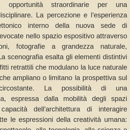
ì opportunità straordinarie per una
sciplinare. La percezione e l’esperienza
ettonico interno della nuova sede di
evocate nello spazio espositivo attraverso
oni, fotografie a grandezza naturale,
La scenografia esalta gli elementi distintivi
itti retrattili che modulano la luce naturale
 che ampliano o limitano la prospettiva sul
ircostante. La possibilità di una
ua, espressa dalla mobilità degli spazi
 capacità dell’architettura di interagire
te le espressioni della creatività umana:
 spettacolo, alla tecnologia, alla scienza e