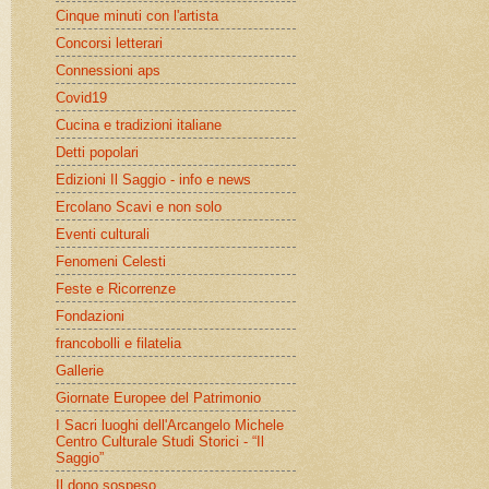
Cinque minuti con l'artista
Concorsi letterari
Connessioni aps
Covid19
Cucina e tradizioni italiane
Detti popolari
Edizioni Il Saggio - info e news
Ercolano Scavi e non solo
Eventi culturali
Fenomeni Celesti
Feste e Ricorrenze
Fondazioni
francobolli e filatelia
Gallerie
Giornate Europee del Patrimonio
I Sacri luoghi dell'Arcangelo Michele
Centro Culturale Studi Storici - “Il
Saggio”
Il dono sospeso