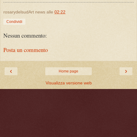
rosarydelsudArt news
alle
02:22
Condividi
Nessun commento:
Posta un commento
‹
›
Home page
Visualizza versione web