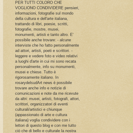
PER TUTTI COLORO CHE
VOGLIONO CONDIVIDERE pensieri,
informazioni, fotografie sul mondo
della cultura e dell'arte italiana,
trattando di libri, poesie, scritti,
fotografie, mostre, musei,
monumenti, artisti e tanto altro. E'
possibile anche trovare: - alcune
interviste che ho fatto personalmente
ad attori, artisti, poeti e scrittori. -
leggere e vedere foto e video relativi
a luoghi d'arte in cui mi sono recata
personalmente, info su monumenti,
musei e chiese. Tutto è
rigorosamente italiano. In
rosarydelsudArt news è possibile
trovare anche info e notizie di
comunicazioni e note da me ricevute
da altri: musei, artisti, fotografi, attori,
scrittori, organizzatori di eventi
culturali/artistici e chiunque
(appassionato di arte e cultura
italiana) voglia condividere con i
lettori di questo blog e con me tutto
ciò che di bello e culturale la nostra