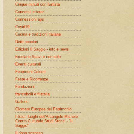
Cinque minuti con l'artista
Concorsi letterari
Connessioni aps
Covid19
Cucina e tradizioni italiane
Detti popolari
Edizioni Il Saggio - info e news
Ercolano Scavi e non solo
Eventi culturali
Fenomeni Celesti
Feste e Ricorrenze
Fondazioni
francobolli e filatelia
Gallerie
Giornate Europee del Patrimonio
I Sacri luoghi dell'Arcangelo Michele
Centro Culturale Studi Storici - “Il
Saggio”
Il dono sospeso