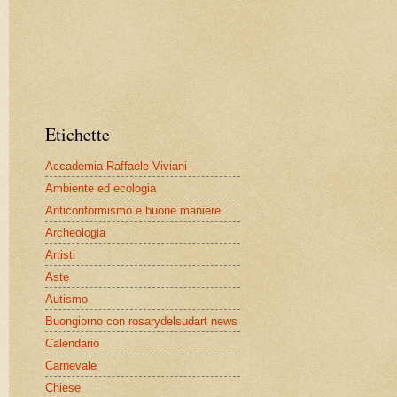
Etichette
Accademia Raffaele Viviani
Ambiente ed ecologia
Anticonformismo e buone maniere
Archeologia
Artisti
Aste
Autismo
Buongiorno con rosarydelsudart news
Calendario
Carnevale
Chiese