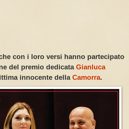
 che con i loro versi hanno partecipato
one del premio dedicata
Gianluca
vittima innocente della
Camorra
.