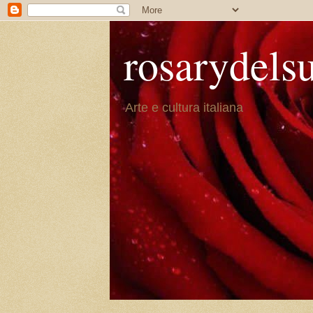
rosarydels
Arte e cultura italiana