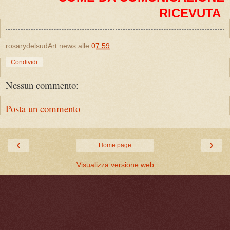
RICEVUTA
rosarydelsudArt news
alle
07:59
Condividi
Nessun commento:
Posta un commento
‹
›
Home page
Visualizza versione web