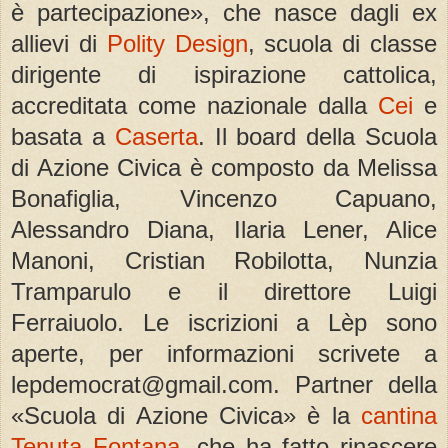
è partecipazione», che nasce dagli ex
allievi di
Polity Design
, scuola di classe
dirigente di ispirazione cattolica,
accreditata come nazionale dalla
Cei
e
basata a
Caserta
. Il board della Scuola
di Azione Civica è composto da Melissa
Bonafiglia, Vincenzo Capuano,
Alessandro Diana, Ilaria Lener, Alice
Manoni, Cristian Robilotta, Nunzia
Tramparulo e il direttore Luigi
Ferraiuolo. Le iscrizioni a Lèp sono
aperte, per informazioni scrivete a
lepdemocrat@gmail.com. Partner della
«Scuola di Azione Civica» è la
cantina
Tenuta Fontana
, che ha fatto rinascere