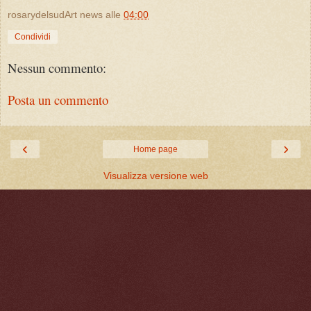
rosarydelsudArt news
alle
04:00
Condividi
Nessun commento:
Posta un commento
‹
›
Home page
Visualizza versione web