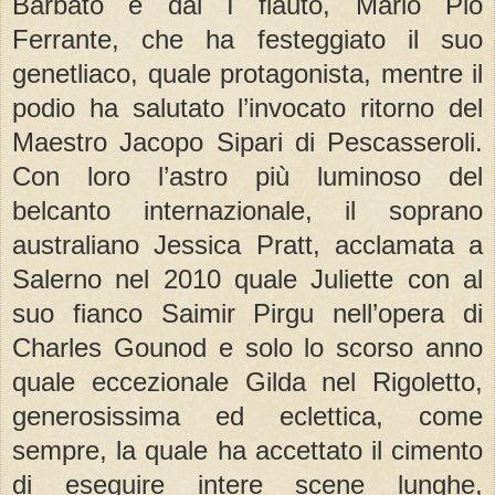
Barbato e dal I flauto, Mario Pio
Ferrante, che ha festeggiato il suo
genetliaco, quale protagonista, mentre il
podio ha salutato l’invocato ritorno del
Maestro Jacopo Sipari di Pescasseroli.
Con loro l’astro più luminoso del
belcanto internazionale, il soprano
australiano Jessica Pratt, acclamata a
Salerno nel 2010 quale Juliette con al
suo fianco Saimir Pirgu nell’opera di
Charles Gounod e solo lo scorso anno
quale eccezionale Gilda nel Rigoletto,
generosissima ed eclettica, come
sempre, la quale ha accettato il cimento
di eseguire intere scene lunghe,