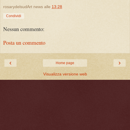
rosarydelsudArt news
alle
13:28
Condividi
Nessun commento:
Posta un commento
‹
›
Home page
Visualizza versione web