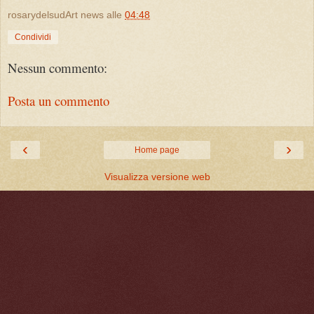
rosarydelsudArt news
alle
04:48
Condividi
Nessun commento:
Posta un commento
‹
›
Home page
Visualizza versione web