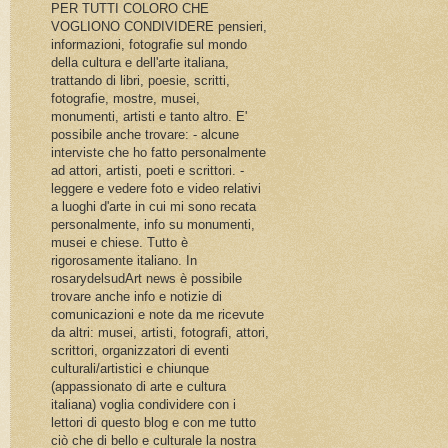
PER TUTTI COLORO CHE
VOGLIONO CONDIVIDERE pensieri,
informazioni, fotografie sul mondo
della cultura e dell'arte italiana,
trattando di libri, poesie, scritti,
fotografie, mostre, musei,
monumenti, artisti e tanto altro. E'
possibile anche trovare: - alcune
interviste che ho fatto personalmente
ad attori, artisti, poeti e scrittori. -
leggere e vedere foto e video relativi
a luoghi d'arte in cui mi sono recata
personalmente, info su monumenti,
musei e chiese. Tutto è
rigorosamente italiano. In
rosarydelsudArt news è possibile
trovare anche info e notizie di
comunicazioni e note da me ricevute
da altri: musei, artisti, fotografi, attori,
scrittori, organizzatori di eventi
culturali/artistici e chiunque
(appassionato di arte e cultura
italiana) voglia condividere con i
lettori di questo blog e con me tutto
ciò che di bello e culturale la nostra