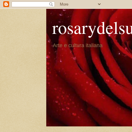
rosarydels
Arte e cultura italiana