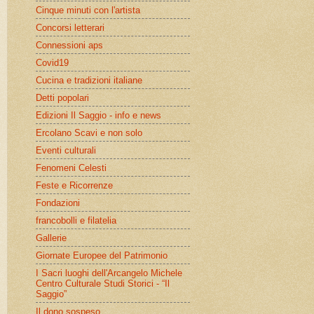
Cinque minuti con l'artista
Concorsi letterari
Connessioni aps
Covid19
Cucina e tradizioni italiane
Detti popolari
Edizioni Il Saggio - info e news
Ercolano Scavi e non solo
Eventi culturali
Fenomeni Celesti
Feste e Ricorrenze
Fondazioni
francobolli e filatelia
Gallerie
Giornate Europee del Patrimonio
I Sacri luoghi dell'Arcangelo Michele
Centro Culturale Studi Storici - “Il
Saggio”
Il dono sospeso