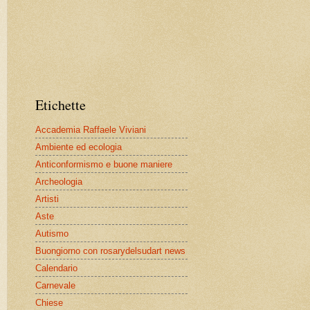
Etichette
Accademia Raffaele Viviani
Ambiente ed ecologia
Anticonformismo e buone maniere
Archeologia
Artisti
Aste
Autismo
Buongiorno con rosarydelsudart news
Calendario
Carnevale
Chiese