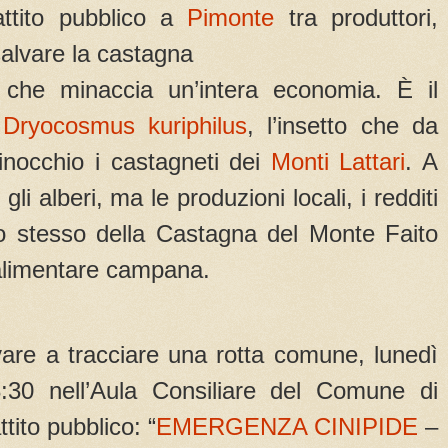
ttito pubblico a
Pimonte
tra produttori,
 salvare la castagna
che minaccia un’intera economia. È il
,
Dryocosmus kuriphilus
, l’insetto che da
inocchio i castagneti dei
Monti Lattari
. A
gli alberi, ma le produzioni locali, i redditi
uro stesso della Castagna del Monte Faito
oalimentare campana.
vare a tracciare una rotta comune, lunedì
:30 nell’Aula Consiliare del Comune di
tito pubblico: “
EMERGENZA CINIPIDE
–