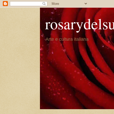
rosarydels
Arte e cultura italiana