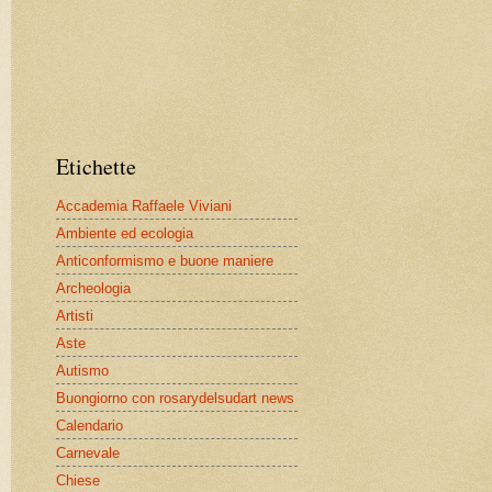
Etichette
Accademia Raffaele Viviani
Ambiente ed ecologia
Anticonformismo e buone maniere
Archeologia
Artisti
Aste
Autismo
Buongiorno con rosarydelsudart news
Calendario
Carnevale
Chiese