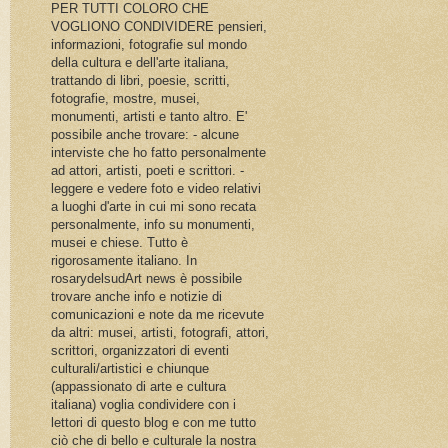
PER TUTTI COLORO CHE
VOGLIONO CONDIVIDERE pensieri,
informazioni, fotografie sul mondo
della cultura e dell'arte italiana,
trattando di libri, poesie, scritti,
fotografie, mostre, musei,
monumenti, artisti e tanto altro. E'
possibile anche trovare: - alcune
interviste che ho fatto personalmente
ad attori, artisti, poeti e scrittori. -
leggere e vedere foto e video relativi
a luoghi d'arte in cui mi sono recata
personalmente, info su monumenti,
musei e chiese. Tutto è
rigorosamente italiano. In
rosarydelsudArt news è possibile
trovare anche info e notizie di
comunicazioni e note da me ricevute
da altri: musei, artisti, fotografi, attori,
scrittori, organizzatori di eventi
culturali/artistici e chiunque
(appassionato di arte e cultura
italiana) voglia condividere con i
lettori di questo blog e con me tutto
ciò che di bello e culturale la nostra