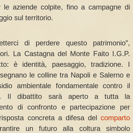
 le aziende colpite, fino a campagne di
io sul territorio.
terci di perdere questo patrimonio”,
tori. La Castagna del Monte Faito I.G.P.
o: è identità, paesaggio, tradizione. I
disegnano le colline tra Napoli e Salerno e
idio ambientale fondamentale contro il
. Il dibattito sarà aperto a tutta la
nto di confronto e partecipazione per
risposta concreta a difesa del
comparto
ntire un futuro alla coltura simbolo