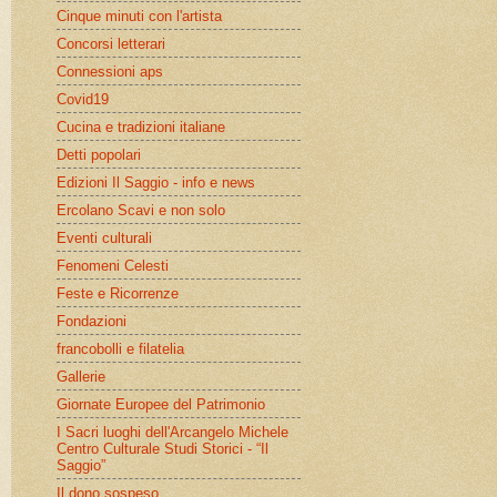
Cinque minuti con l'artista
Concorsi letterari
Connessioni aps
Covid19
Cucina e tradizioni italiane
Detti popolari
Edizioni Il Saggio - info e news
Ercolano Scavi e non solo
Eventi culturali
Fenomeni Celesti
Feste e Ricorrenze
Fondazioni
francobolli e filatelia
Gallerie
Giornate Europee del Patrimonio
I Sacri luoghi dell'Arcangelo Michele
Centro Culturale Studi Storici - “Il
Saggio”
Il dono sospeso