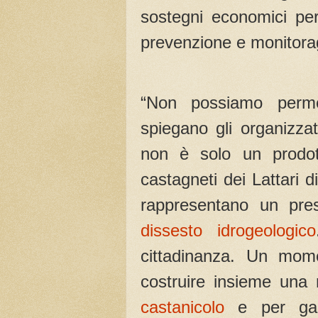
sostegni economici per
prevenzione e monitoragg
“Non possiamo permet
spiegano gli organizza
non è solo un prodott
castagneti dei Lattari 
rappresentano un pres
dissesto idrogeologico
cittadinanza. Un mome
costruire insieme una 
castanicolo
e per gara