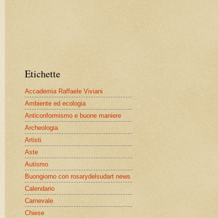
Etichette
Accademia Raffaele Viviani
Ambiente ed ecologia
Anticonformismo e buone maniere
Archeologia
Artisti
Aste
Autismo
Buongiorno con rosarydelsudart news
Calendario
Carnevale
Chiese