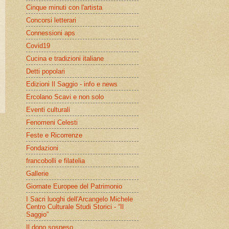
Cinque minuti con l'artista
Concorsi letterari
Connessioni aps
Covid19
Cucina e tradizioni italiane
Detti popolari
Edizioni Il Saggio - info e news
Ercolano Scavi e non solo
Eventi culturali
Fenomeni Celesti
Feste e Ricorrenze
Fondazioni
francobolli e filatelia
Gallerie
Giornate Europee del Patrimonio
I Sacri luoghi dell'Arcangelo Michele
Centro Culturale Studi Storici - “Il
Saggio”
Il dono sospeso