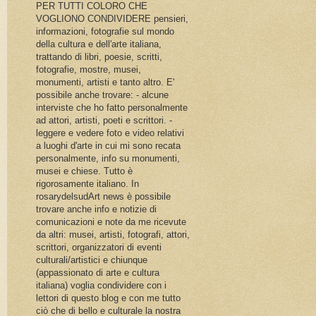
PER TUTTI COLORO CHE
VOGLIONO CONDIVIDERE pensieri,
informazioni, fotografie sul mondo
della cultura e dell'arte italiana,
trattando di libri, poesie, scritti,
fotografie, mostre, musei,
monumenti, artisti e tanto altro. E'
possibile anche trovare: - alcune
interviste che ho fatto personalmente
ad attori, artisti, poeti e scrittori. -
leggere e vedere foto e video relativi
a luoghi d'arte in cui mi sono recata
personalmente, info su monumenti,
musei e chiese. Tutto è
rigorosamente italiano. In
rosarydelsudArt news è possibile
trovare anche info e notizie di
comunicazioni e note da me ricevute
da altri: musei, artisti, fotografi, attori,
scrittori, organizzatori di eventi
culturali/artistici e chiunque
(appassionato di arte e cultura
italiana) voglia condividere con i
lettori di questo blog e con me tutto
ciò che di bello e culturale la nostra