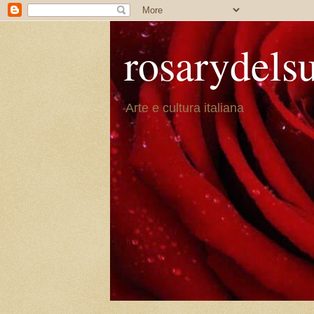
rosarydels
Arte e cultura italiana