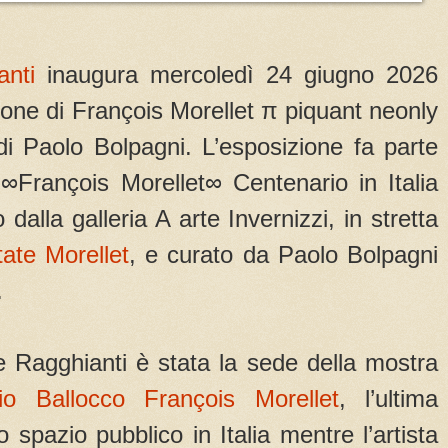
nti
inaugura mercoledì 24 giugno 2026
azione di François Morellet π piquant neonly
di Paolo Bolpagni. L’esposizione fa parte
 ∞François Morellet∞ Centenario in Italia
dalla galleria A arte Invernizzi, in stretta
ate Morellet
, e curato da Paolo Bolpagni
.
 Ragghianti è stata la sede della mostra
rio Ballocco François Morellet
, l’ultima
 spazio pubblico in Italia mentre l’artista